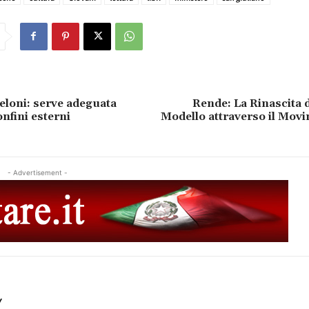
eloni: serve adeguata
Rende: La Rinascita d
onfini esterni
Modello attraverso il Mov
- Advertisement -
Y