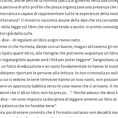
torno, anche perché la nomina spetta al governo nella sua colleg
 persona di alto profilo che possa organizzare una presenza che 
mocratica e capace di rappresentare tutte le esperienze della nost
etteratura”. Il ministro racconta alcune delle idee che sta cercando
nella legge sul libro che sta mettendo a punto: in primis coinvolg
ori già dalla culla.
ice – di regalare un libro a ogni nuovo nato.
o in che formula, dando con un buono, magari attraverso gli s
o Spid e quant’altro, alle famiglie che potranno acquistare un libro 
i regalarglielo quando avrà l’età per poter leggere”. Sangiuliano s
è un fatto di educazione e un ruolo fondamentale lo hanno le scu
obbiamo riportare le persone alla lettura. Io non criminalizzo null
 cui si vedono le serie televisive hanno un loro ruolo, non possia
ere un approccio luddista verso le cose nuove che ci arrivano. Il 
valore che ti dà un libro non ha prezzo…”. “Anche adesso che devo 
 dice – mi sono imposto la disciplina di leggere almeno un libro a
a palestra che mi farebbe bene”.
ce poi di essere convinto che il formato cartaceo non decadrà mai