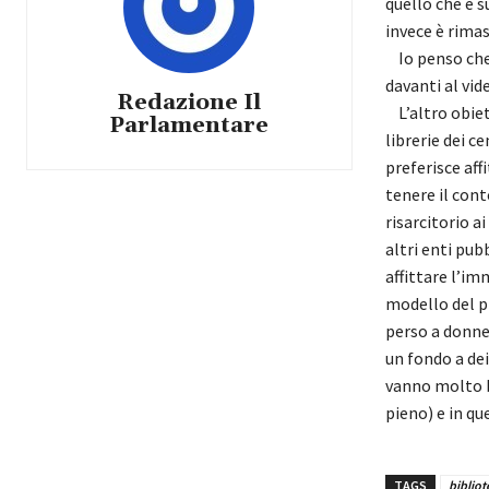
quello che è s
invece è rima
Io penso che 
davanti al vid
Redazione Il
L’altro obiet
Parlamentare
librerie dei ce
preferisce aff
tenere il con
risarcitorio a
altri enti pub
affittare l’im
modello del p
perso a donne 
un fondo a dei
vanno molto b
pieno) e in qu
TAGS
biblio