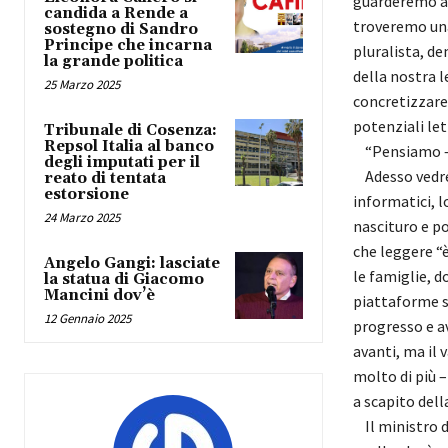
guarderemo at
candida a Rende a
troveremo una
sostegno di Sandro
Principe che incarna
pluralista, de
la grande politica
della nostra l
25 Marzo 2025
concretizzare 
potenziali lett
Tribunale di Cosenza:
Repsol Italia al banco
“Pensiamo – d
degli imputati per il
Adesso vedrem
reato di tentata
estorsione
informatici, l
24 Marzo 2025
nascituro e po
che leggere “
Angelo Gangi: lasciate
le famiglie, d
la statua di Giacomo
Mancini dov’è
piattaforme su
12 Gennaio 2025
progresso e av
avanti, ma il 
molto di più –
a scapito dell
Il ministro di