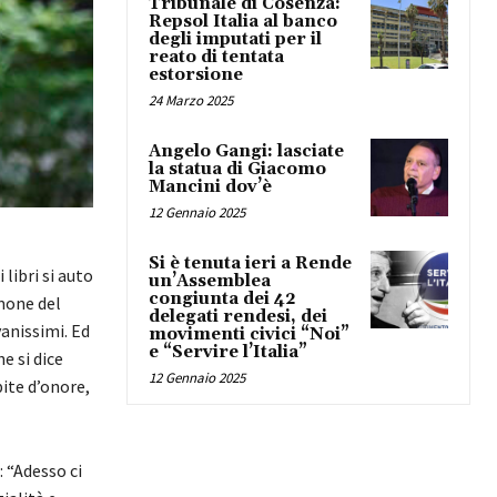
Tribunale di Cosenza:
Repsol Italia al banco
degli imputati per il
reato di tentata
estorsione
24 Marzo 2025
Angelo Gangi: lasciate
la statua di Giacomo
Mancini dov’è
12 Gennaio 2025
Si è tenuta ieri a Rende
 libri si auto
un’Assemblea
congiunta dei 42
imone del
delegati rendesi, dei
vanissimi. Ed
movimenti civici “Noi”
e “Servire l’Italia”
e si dice
12 Gennaio 2025
pite d’onore,
 “Adesso ci