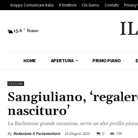
Gruppo Comunicare Italia
Il Direttore
Chi Siamo
Contatti
Privacy 
I
15.6
C
Rome
HOME
APERTURA
PRIMO PIANO
CULTURA
Sangiuliano, ‘regale
nascituro’
La Buchmesse grande occasione, serve un alto profilo plural
By
Redazione Il Parlamentare
15 Giugno 2023
0
739