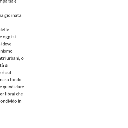
omparsa e
na giornata
delle
e oggi si
hi deve
canismo
tri urbani, o
tà di
 è sul
rse a fondo
e quindi dare
er librai che
ondivido in