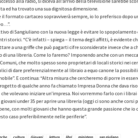
uccesso alla radio, si diceva all’arrivo della televisione sarebbe sc
sta ed ha trovato una sua dignitosa dimensione.
il formato cartaceo sopravviverà sempre, io lo preferisco dopo u
eo…”.
tivo di Sangiuliano con la nuova legge è evitare lo spopolamento 
ntri storici. “C’è infatti – spiega – il tema degli affitti, è evidente ch
ittare a una griffe che può pagarti cifre sconsiderate invece che a c
to di una libreria. Come lo faremo? Imponendo anche con un mec
i Comuni, che molto spesso sono proprietari di locali storici nei cen
blici di dare preferenzialmente al libraio a equo canone la possibili
mobile”. E continua: “Altra misura che cercheremo di porre in essere
rogetto di qualche anno fa chiamato Impresa Donna che dava riso
che volevano iniziare un’impresa. Noi vorremmo farlo con i librai 
 giovani under 35 per aprire una libreria (oggi ci sono anche corsi p
ene, con molti giovani che hanno questa grande passione che io c
esto caso preferibilmente nelle periferie”.
teche
cultura
Giovani
lettura
libri
ministero
san giuliano