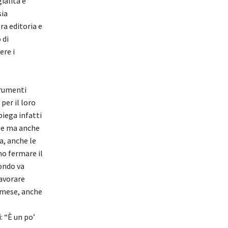
ialità e
sia
ra editoria e
 di
ere i
trumenti
per il loro
piega infatti
ole ma anche
a, anche le
mo fermare il
mondo va
lavorare
l mese, anche
: “È un po’