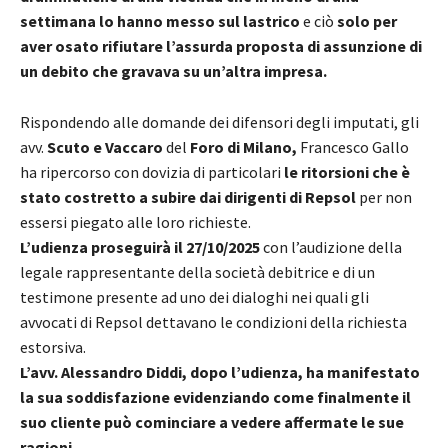
settimana lo hanno messo sul lastrico
e ciò
solo per
aver osato rifiutare l’assurda proposta di assunzione di
un debito che gravava su un’altra impresa.
Rispondendo alle domande dei difensori degli imputati, gli
avv.
Scuto e Vaccaro
del
Foro di Milano,
Francesco Gallo
ha ripercorso con dovizia di particolari
le ritorsioni che è
stato costretto a subire dai dirigenti di Repsol
per non
essersi piegato alle loro richieste.
L’udienza proseguirà il 27/10/2025
con l’audizione della
legale rappresentante della società debitrice e di un
testimone presente ad uno dei dialoghi nei quali gli
avvocati di Repsol dettavano le condizioni della richiesta
estorsiva.
L’avv. Alessandro Diddi, dopo l’udienza, ha manifestato
la sua soddisfazione evidenziando come finalmente il
suo cliente può cominciare a vedere affermate le sue
ragioni.