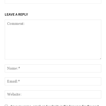
LEAVE A REPLY
Comment:
Na
Ema
Web