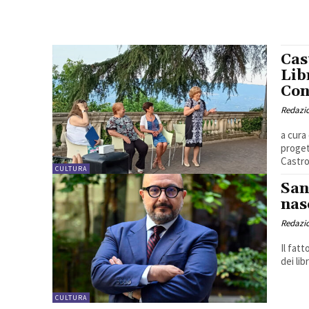
Cas
Lib
Con
Redazio
a cura della Redazi
proget
Castro
CULTURA
San
nas
Redazio
Il fat
dei lib
CULTURA