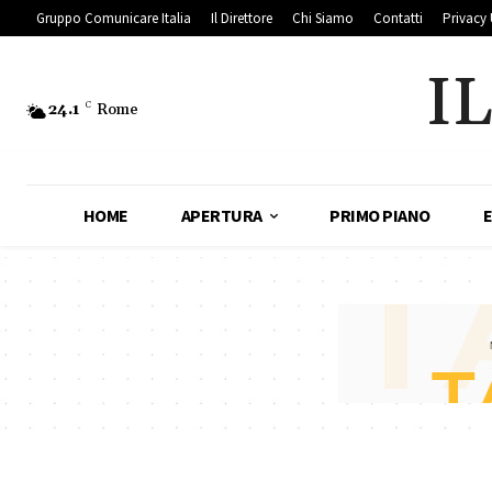
Gruppo Comunicare Italia
Il Direttore
Chi Siamo
Contatti
Privacy 
I
24.1
C
Rome
HOME
APERTURA
PRIMO PIANO