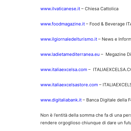
www.il
vaticanese.it
– Chiesa Cattolica
www.foodmagazine.it
– Food & Beverage IT
www.ilgiornaledelturismo.it
– News e Infor
www.ladietamediterranea.eu
– Megazine Di
www.italiaexcelsa.com
– ITALIAEXCELSA.CO
www.italiaexcelsastore.com
– ITALIAEXCEL
www.digitaliabank.it
– Banca Digitale della Fo
Non è l’entità della somma che fa di una pe
rendere orgoglioso chiunque di dare un futu