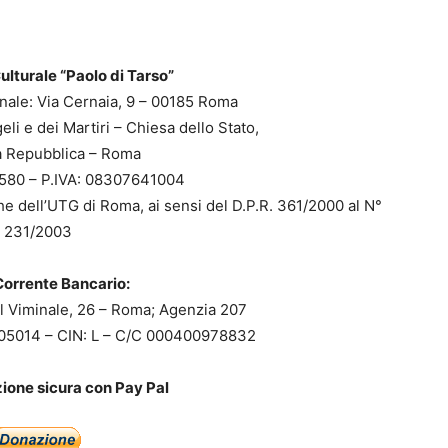
lturale “Paolo di Tarso”
onale: Via Cernaia, 9 – 00185 Roma
eli e dei Martiri – Chiesa dello Stato,
la Repubblica – Roma
580 – P.IVA: 08307641004
he dell’UTG di Roma, ai sensi del D.P.R. 361/2000 al N°
231/2003
orrente Bancario:
 Viminale, 26 – Roma; Agenzia 207
 05014 – CIN: L – C/C 000400978832
ione sicura con Pay Pal