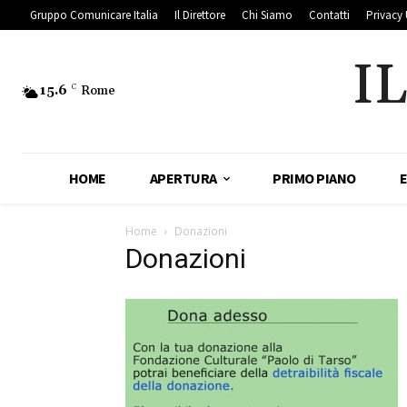
Gruppo Comunicare Italia
Il Direttore
Chi Siamo
Contatti
Privacy 
I
15.6
C
Rome
HOME
APERTURA
PRIMO PIANO
Home
Donazioni
Donazioni