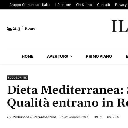
Gruppo Comunicare Italia
Il Direttore
Chi Siamo
Contatti
Privacy 
I
21.3
C
Rome
HOME
APERTURA
PRIMO PIANO
FOOD&DRINK
Dieta Mediterranea: 
Qualità entrano in R
By
Redazione Il Parlamentare
15 Novembre 2011
0
2231