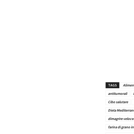
pane integrale
chicco di gran
perdere peso ,
dieta natural
velocemente, a
pulita , la pel
collaterali die
TAGS
Alimen
antitumorali
Cibo salutare
Dieta Mediterran
dimagrire veloc
farina di grano in