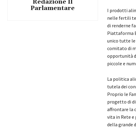
Redazione Il
Parlamentare
I prodotti al
nelle fertili 
di renderne fa
Piattaforma 
unico tutte l
comitato di m
opportunità di
piccole e num
La politica a
tutela dei co
Proprio le Fam
progetto di di
affrontare la 
vita in Rete e
della grande d