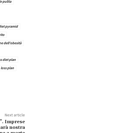
le pulita
iet pyramid
ito
e dell'obesità
s diet plan
 loss plan
Next article
”. Imprese
Sarà nostra