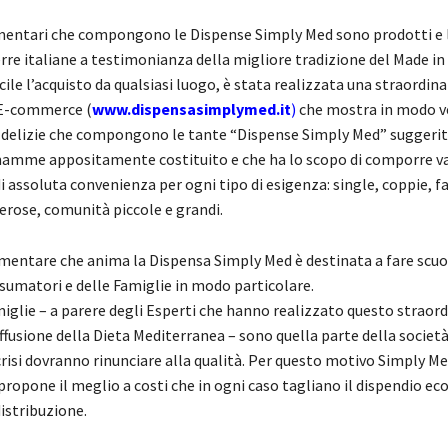
imentari che compongono le Dispense Simply Med sono prodotti e 
terre italiane a testimonianza della migliore tradizione del Made in I
cile l’acquisto da qualsiasi luogo, è stata realizzata una straordina
E-commerce (
www.dispensasimplymed.it
)
che mostra in modo 
e delizie che compongono le tante “Dispense Simply Med” suggerit
amme appositamente costituito e che ha lo scopo di comporre va
 assoluta convenienza per ogni tipo di esigenza: single, coppie, f
erose, comunità piccole e grandi.
limentare che anima la Dispensa Simply Med è destinata a fare scuo
nsumatori e delle Famiglie in modo particolare.
iglie – a parere degli Esperti che hanno realizzato questo straord
ffusione della Dieta Mediterranea – sono quella parte della società
crisi dovranno rinunciare alla qualità. Per questo motivo Simply M
 propone il meglio a costi che in ogni caso tagliano il dispendio e
istribuzione.