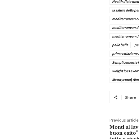
Health dieta med
la salute della pel
mediterranean cui
mediterranean di
mediterranean di
pelle bella
pe
prima colazione
Semplicemente 
weight loss exerc
Μεσογειακή Δία
Share
Previous article
Monti al lav
buon esito”