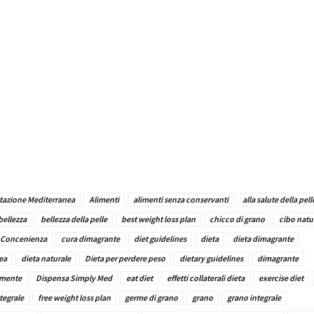
, prima colazione mediterranea , pane senza lievito , grano , germ
o , grano integrale , farina di grano integrale , pane di lievito, Diet
 piano dieta, dieta dimagrante, dieta mediterranea, dieta , perdita 
e , piano-dieta , dimagrante, cura dimagrante, perdere peso, dimag
ntitumorali , bellezza , bellezza della pelle , prevenzione del can
le pulita , alla salute della pelle , pelle bella , prevenzione dell’obes
ta, pulizia della pelle , la salute della pelle
tazione Mediterranea
Alimenti
alimenti senza conservanti
alla salute della pell
bellezza
bellezza della pelle
best weight loss plan
chicco di grano
cibo natu
Concenienza
cura dimagrante
diet guidelines
dieta
dieta dimagrante
ea
dieta naturale
Dieta per perdere peso
dietary guidelines
dimagrante
emente
Dispensa Simply Med
eat diet
effetti collaterali dieta
exercise diet
tegrale
free weight loss plan
germe di grano
grano
grano integrale