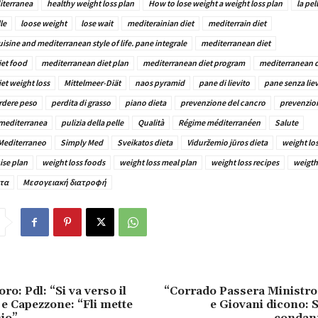
iterranea
healthy weight loss plan
How to lose weight a weight loss plan
la pel
le
loose weight
lose wait
mediterainian diet
mediterrain diet
sine and mediterranean style of life. pane integrale
mediterranean diet
et food
mediterranean diet plan
mediterranean diet program
mediterranean d
et weight loss
Mittelmeer-Diät
naos pyramid
pane di lievito
pane senza liev
rdere peso
perdita di grasso
piano dieta
prevenzione del cancro
prevenzion
 mediterranea
pulizia della pelle
Qualità
Régime méditerranéen
Salute
Mediterraneo
Simply Med
Sveikatos dieta
Viduržemio jūros dieta
weight los
ise plan
weight loss foods
weight loss meal plan
weight loss recipes
weigth
ιτα
Μεσογειακή διατροφή
oro: Pdl: “Si va verso il
“Corrado Passera Ministro
 e Capezzone: “Fli mette
e Giovani dicono: 