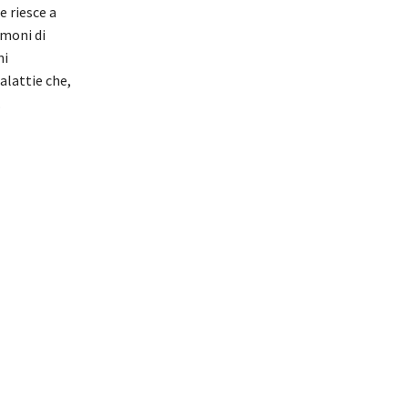
 riesce a
imoni di
ni
alattie che,
.
 lose
ranea,
, lose wait,
lan,
, Régime
eight loss
igth loss
 diet,
mediterranean
n style of