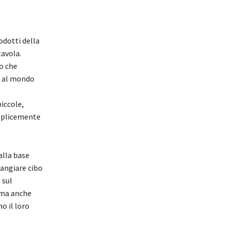
odotti della
tavola.
o che
a al mondo
iccole,
mplicemente
alla base
mangiare cibo
 sul
 ma anche
o il loro