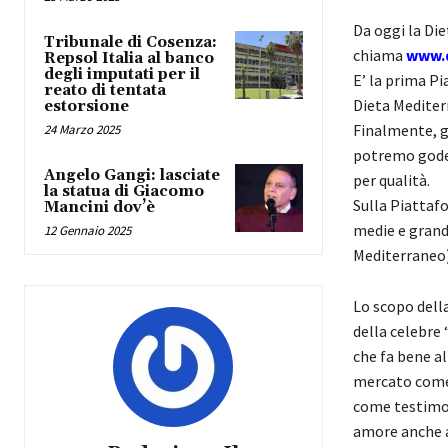
Da oggi la Die
Tribunale di Cosenza:
chiama
www.d
Repsol Italia al banco
degli imputati per il
E’ la prima P
reato di tentata
Dieta Mediterr
estorsione
Finalmente, g
24 Marzo 2025
potremo goder
Angelo Gangi: lasciate
per qualità.
la statua di Giacomo
Sulla Piatta
Mancini dov’è
medie e gran
12 Gennaio 2025
Mediterraneo)
Lo scopo dell
della celebre
che fa bene al
mercato come 
come testimon
amore anche a