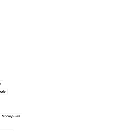
e di grano ,
a per
di grasso ,
rire
cro , faccia
ità , effetti
e
rale
faccia pulita