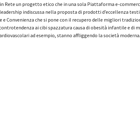
in Rete un progetto etico che in una sola Piattaforma e-commerce
leadership indiscussa nella proposta di prodotti d’eccellenza test
e e Convenienza che si pone con il recupero delle migliori tradizio
controtendenza ai cibi spazzatura causa di obesità infantile e di m
ardiovascolari ad esempio, stanno affliggendo la società moderna
 mediterranea, alimenti senza conservanti, cibo naturale, How to
t loss plan, best weight loss plan, diet guidelines, dieta mediter
ines, free weight loss plan, healthy weight loss plan, loose weight
 diet, mediterrain diet, mediterranean diet, mediterranean diet p
 diet program, mediterranean diet weight loss, Mittelmeer-Diät
 Sveikatos dieta, Viduržemio jūros dieta, weight loss diet plan, w
 weight loss foods, weight loss meal plan, weight loss recipes, we
ακή Δίαιτα, Μεσογειακή διατροφή, Health dieta mediterranea, eat
, mediterainian diet, mediterranean diet pyramid, naos pyramid, 
 mediterranean diet food, mediterranean cuisine and mediterranea