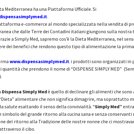
ta Mediterranea ha una Piattaforma Ufficiale. Si
ispensasimplymed.it
.
iattaforma e-commerce al mondo specializzata nella vendita di pr
anea che dalle Terre dei Contadini italiani giungono sulla nostra 
razie a Simply Med, sapremo cos’è la Dieta Mediterranea, nel sens
e dei benefici che rendono questo tipo di alimentazione la prim
forma
www.dispensasimplymed.it
.
i prodotti sono organizzati in p
di quantità che prendono il nome di “DISPENSE SIMPLY MED” (Se
.
a
Dispensa Simply Med
è quello di declinare gli alimenti che sono 
 “Dieta” alimentare che non significa dimagrire, ma soprattutto 
la salute esaltando il senso della convivialità. “
Simply Med”
entra
simbolo del grande ritorno alla cucina sana e senza conservanti
e del ritorno alla Tradizione delle nostre nonne che ci mostravan
ttraverso il cibo.