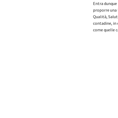
Entra dunque 
proporre una 
Qualità, Salut
contadine, in 
come quelle c
alimentazione
weight a weigh
dietary guidel
mediterainian
mediterranean
méditerranéen,
exercise plan,
plan, Μεσογει
exercise diet
diet pyramid,
life.