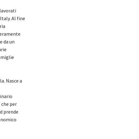
lavorati
taly. Al fine
ria
veramente
e da un
rie
amiglie
la. Nasce a
inario
 che per
ed prende
conomico