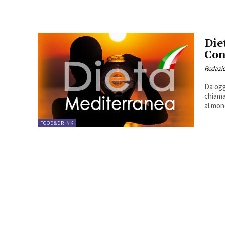
Die
Con
Redazio
Da ogg
chiama
al mon
FOOD&DRINK