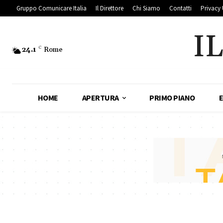
Gruppo Comunicare Italia
Il Direttore
Chi Siamo
Contatti
Privacy 
I
24.1
C
Rome
HOME
APERTURA
PRIMO PIANO