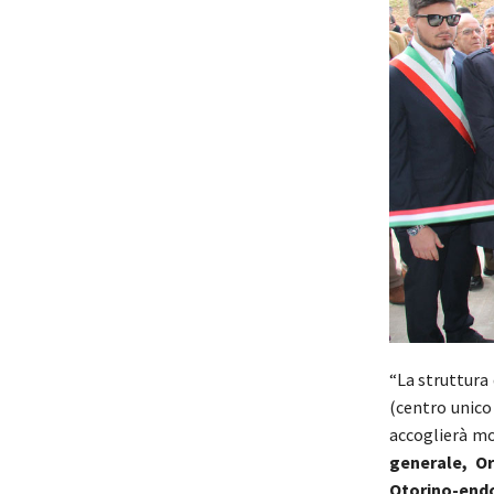
“La struttura
(centro unico
accoglierà mo
generale, Or
Otorino-endo