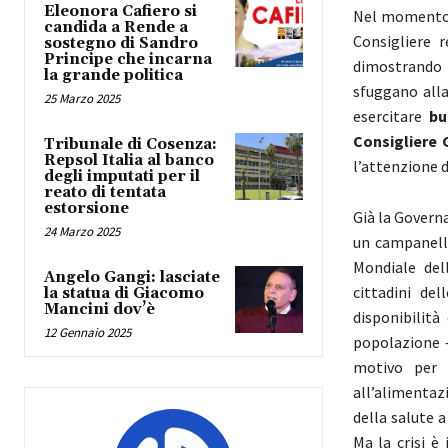
Eleonora Cafiero si
Nel momento in
candida a Rende a
Consigliere 
sostegno di Sandro
Principe che incarna
dimostrando 
la grande politica
sfuggano alla
25 Marzo 2025
esercitare
bu
Consigliere 
Tribunale di Cosenza:
Repsol Italia al banco
l’attenzione d
degli imputati per il
reato di tentata
estorsione
Già la Governa
24 Marzo 2025
un campanello
Mondiale dell
Angelo Gangi: lasciate
cittadini de
la statua di Giacomo
Mancini dov’è
disponibilit
12 Gennaio 2025
popolazione –
motivo per 
all’alimentaz
della salute 
Ma la crisi è