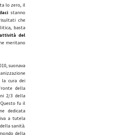
a lo zero, il
daci
stanno
isultati che
litica, basta
attività del
che meritano
2010, suonava
ganizzazione
 la cura dei
ronte della
ni 2/3 della
Questo fu il
ne dedicata
iva a tutela
della sanità.
 mondo della