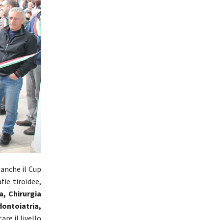
 anche il Cup
fie tiroidee,
, Chirurgia
ontoiatria,
e il livello