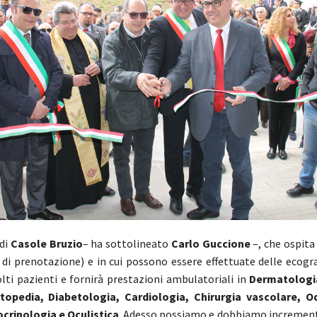
 di
Casole Bruzio
– ha sottolineato
Carlo
Guccione
–, che ospita
 di prenotazione) e in cui possono essere effettuate delle ecogra
lti pazienti e fornirà prestazioni ambulatoriali in
Dermatologia
topedia, Diabetologia, Cardiologia, Chirurgia vascolare, Od
crinologia e Oculistica
. Adesso possiamo e dobbiamo incrementar