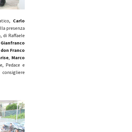
atico,
Carlo
alla presenza
, di Raffaele
,
Gianfranco
,
don Franco
rise
,
Marco
ce, Pedace e
consigliere