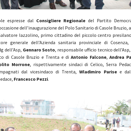
ole espresse dal
Consigliere Regionale
del Partito Democr
 occasione dell’inaugurazione del Polo Sanitario di Casole Bruzio, 
Salvatore Iazzolino, primo cittadino del piccolo centro presilano
tore generale dell’Azienda sanitaria provinciale di Cosenza
 dg dell’Asp,
Gennaro Sosto
, responsabile ufficio tecnico dell’Asp
oco di Casole Bruzio e Trenta e di
Antonio Falcone
,
Andrea Pa
olito Morrone
, rispettivamente sindaci di Celico, Serra Peda
mpagnati dal vicesindaco di Trenta,
Wladimiro Parise
e dal 
Pedace,
Francesco Pezzi
.