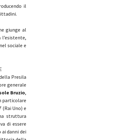
roducendo il
ittadini.
e giunge al
 l’esistente,
el sociale e
E
della Presila
tore generale
sole Bruzio
,
n particolare
7 (Rai Uno) e
na struttura
ava di essere
 ai danni dei
ittoria della