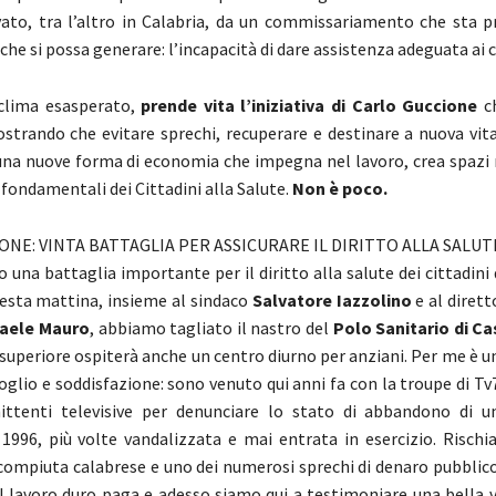
ato, tra l’altro in Calabria, da un commissariamento che sta p
he si possa generare: l’incapacità di dare assistenza adeguata ai c
 clima esasperato,
prende vita l’iniziativa di Carlo Guccione
ch
strando che evitare sprechi, recuperare e destinare a nuova vita
na nuove forma di economia che impegna nel lavoro, crea spazi n
ti fondamentali dei Cittadini alla Salute.
Non è poco.
ONE: VINTA BATTAGLIA PER ASSICURARE IL DIRITTO ALLA SALUT
una battaglia importante per il diritto alla salute dei cittadini 
esta mattina, insieme al sindaco
Salvatore Iazzolino
e al diret
faele Mauro
, abbiamo tagliato il nastro del
Polo Sanitario di Ca
 superiore ospiterà anche un centro diurno per anziani. Per me è u
oglio e soddisfazione: sono venuto qui anni fa con la troupe di Tv
ittenti televisive per denunciare lo stato di abbandono di u
 1996, più volte vandalizzata e mai entrata in esercizio. Rischi
compiuta calabrese e uno dei numerosi sprechi di denaro pubblico
 il lavoro duro paga e adesso siamo qui a testimoniare una bella v