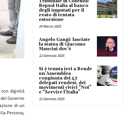
Tribunale di Cosenza:
Repsol Italia al banco
degli imputati per il
reato di tentata
estorsione
24 Marzo 2025
Angelo Gangi: lasciate
la statua di Giacomo
Mancini dov’è
12 Gennaio 2025
Si è tenuta ieri a Rende
un’Assemblea
congiunta dei 42
delegati rendesi, dei
movimenti civici “Noi”
e con dignità
e “Servire l’Italia”
e del Governo
12 Gennaio 2025
azione di un
ella Persona,