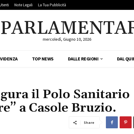
Utenti
Note Legali
La Tua Pubblicità
LPARLAMENTA
mercoledì, Giugno 10, 2026
EVIDENZA
TOP NEWS
DALLE REGIONI
DAL QUI
gura il Polo Sanitario
are” a Casole Bruzio.
Share