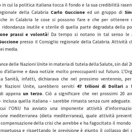
 cui la politica italiana tocca il fondo e la sua credibilità rasent
regionale della Calabria
Carlo Guccione
ed un gruppo di
Sin
che in Calabria le cose si possono fare e che per ottenere r
 ridondanza inutile e sterile di quella parte degradata della po
one prassi e volontà
! Da tempo si notano in tal senso le
Guccione
presso il Consiglio regionale della Calabria. Attività 
ei media.
nce delle Nazioni Unite in materia di tutela della Salute, sin dal 
 d’allarme e dava notizie molto preoccupanti sul futuro. L’Or
a Sanità, infatti, dichiarava che nel prossimo ventennio, per
lle Nazioni Unite, sarebbero serviti
47 trilioni di Dollari
a f
à di appena
un terzo
. Ciò a significare che nei prossimi 20 an
 inclusa quella italiana – sarebbe rimasta senza cure adeguate. 
cui l’ONU ha avviato una imponente attività d’informazio
ione mediterranea (dieta mediterranea), quale attività prevent
a compensazione della crisi che avrebbe e ha fagocitato il mondo 
 impetuosa e rispettando le previsione è giunto il collasso del