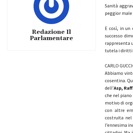
Sanità aggrav
peggior male c
E così, in un
Redazione Il
successo dimo
Parlamentare
rappresenta u
tutela i dirit
CARLO GUCCI
Abbiamo vinto 
cosentina. Qu
dell’
Asp, Raf
che nel piano
motivo di org
con altre em
costruita nel
l’ennesima in
cittadini. Ma