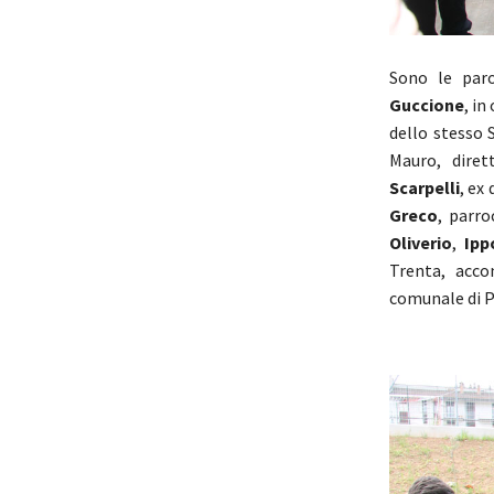
Sono le par
Guccione
, in
dello stesso 
Mauro, diret
Scarpelli
, ex
Greco
, parr
Oliverio
,
Ipp
Trenta, acco
comunale di 