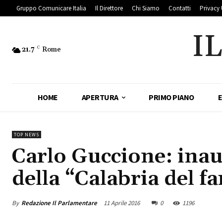
Gruppo Comunicare Italia
Il Direttore
Chi Siamo
Contatti
Privacy 
I
21.7
C
Rome
HOME
APERTURA
PRIMO PIANO
TOP NEWS
Carlo Guccione: inau
della “Calabria del f
By
Redazione Il Parlamentare
11 Aprile 2016
0
1196