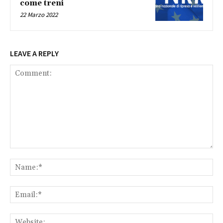
come treni
22 Marzo 2022
LEAVE A REPLY
Comment:
Na
Ema
Web