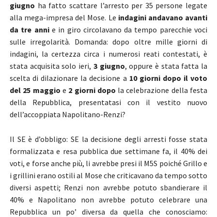
giugno
ha fatto scattare l’arresto per 35 persone legate
alla mega-impresa del Mose. Le
indagini andavano avanti
da tre anni
e in giro circolavano da tempo parecchie voci
sulle irregolarità. Domanda: dopo oltre mille giorni di
indagini, la certezza circa i numerosi reati contestati, è
stata acquisita solo ieri,
3 giugno
, oppure è stata fatta la
scelta di dilazionare la decisione a
10 giorni dopo il voto
del 25 maggio
e
2 giorni dopo
la celebrazione della festa
della Repubblica, presentatasi con il vestito nuovo
dell’accoppiata Napolitano-Renzi?
Il SE è d’obbligo: SE la decisione degli arresti fosse stata
formalizzata e resa pubblica due settimane fa, il 40% dei
voti, e forse anche più, li avrebbe presi il M5S poiché Grillo e
i grillini erano ostili al Mose che criticavano da tempo sotto
diversi aspetti; Renzi non avrebbe potuto sbandierare il
40% e Napolitano non avrebbe potuto celebrare una
Repubblica un po’ diversa da quella che conosciamo: