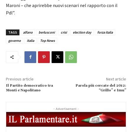
Maroni – che aprirebbe nuovi scenari nel rapporto con il
Pdl”.
TAGS
alfano
berlusconi
crisi
election day
forza italia
governo
italia
Top News
Previous article
Next article
Il Partito democratico tra
Parola più cercate del 2012:
Monti e Napolitano
“Grillo” e Imu”
- Advertisement -