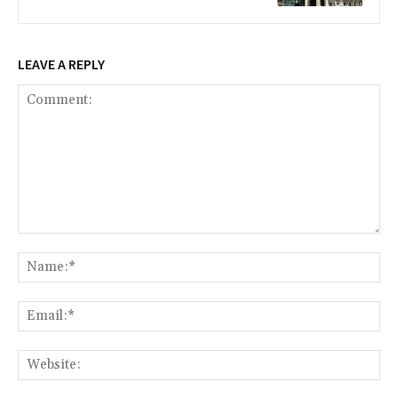
LEAVE A REPLY
Comment:
Na
Ema
Web