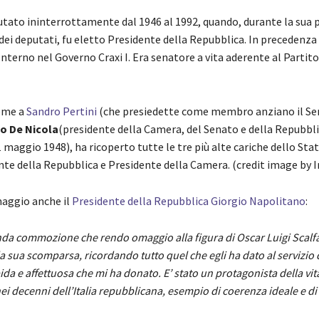
utato ininterrottamente dal 1946 al 1992, quando, durante la sua 
ei deputati, fu eletto Presidente della Repubblica. In precedenza
Interno nel Governo Craxi I. Era senatore a vita aderente al Partito
ieme a
Sandro Pertini
(che presiedette come membro anziano il Se
co De Nicola
(presidente della Camera, del Senato e della Repubbli
 maggio 1948), ha ricoperto tutte le tre più alte cariche dello Stato
nte della Repubblica e Presidente della Camera. (credit image by 
maggio anche il
Presidente della Repubblica Giorgio Napolitano
:
nda commozione che rendo omaggio alla figura di Oscar Luigi Scalf
sua scomparsa, ricordando tutto quel che egli ha dato al servizio d
pida e affettuosa che mi ha donato. E’ stato un protagonista della vita
i decenni dell’Italia repubblicana, esempio di coerenza ideale e di 