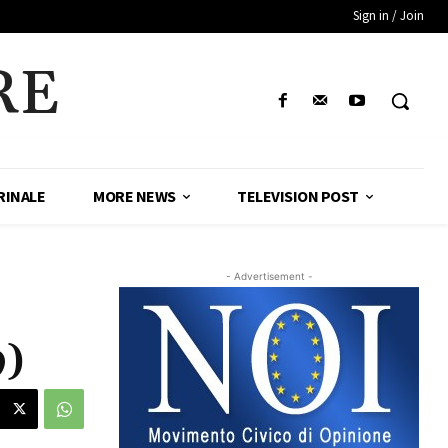
Sign in / Join
RE
RINALE
MORE NEWS
TELEVISION POST
- Advertisement -
9)