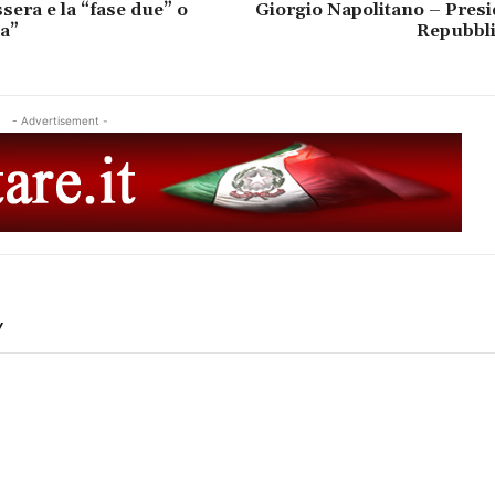
sera e la “fase due” o
Giorgio Napolitano – Presi
ia”
Repubbli
- Advertisement -
Y