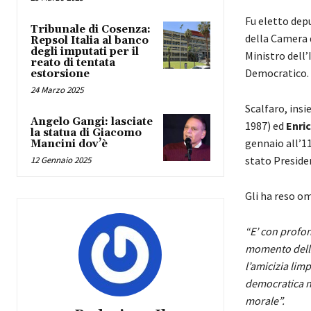
Fu eletto dep
Tribunale di Cosenza:
della Camera d
Repsol Italia al banco
degli imputati per il
Ministro dell’
reato di tentata
Democratico.
estorsione
24 Marzo 2025
Scalfaro, ins
Angelo Gangi: lasciate
1987) ed
Enri
la statua di Giacomo
gennaio all’11
Mancini dov’è
stato Preside
12 Gennaio 2025
Gli ha reso o
“E’ con profo
momento della 
l’amicizia lim
democratica ne
morale”.