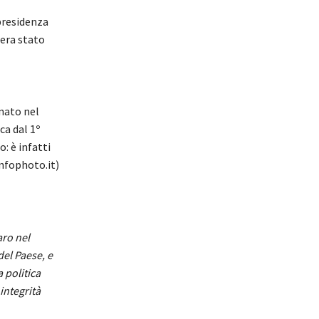
presidenza
 era stato
nato nel
ca dal 1º
: è infatti
Infophoto.it)
aro nel
el Paese, e
 politica
integrità