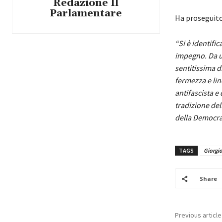
Redazione Il
Parlamentare
Ha proseguito
“Si è identifi
impegno. Da uo
sentitissima d
fermezza e line
antifascista e
tradizione del
della Democraz
TAGS
Giorgi
Share
Previous article