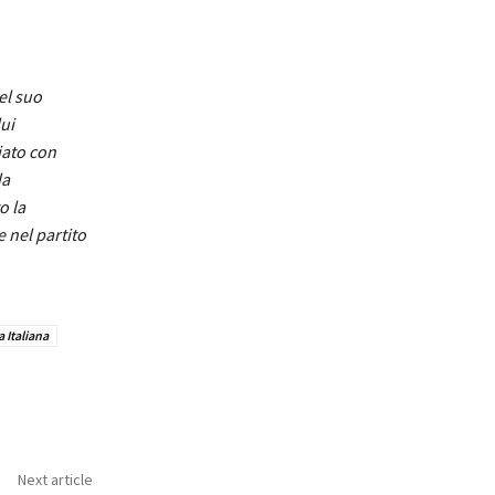
el suo
ui
iato con
da
o la
e nel partito
 Italiana
Next article