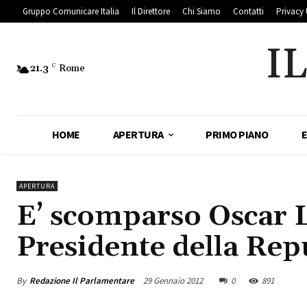
Gruppo Comunicare Italia
Il Direttore
Chi Siamo
Contatti
Privacy 
I
21.3
C
Rome
HOME
APERTURA
PRIMO PIANO
APERTURA
E’ scomparso Oscar L
Presidente della Rep
By
Redazione Il Parlamentare
29 Gennaio 2012
0
891