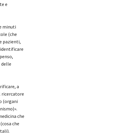
te e
e minuti
cole (che
e pazienti,
identificare
mpenso,
 delle
ificare, a
l ricercatore
o (organi
anismo)».
medicina che
 (cosa che
ali).