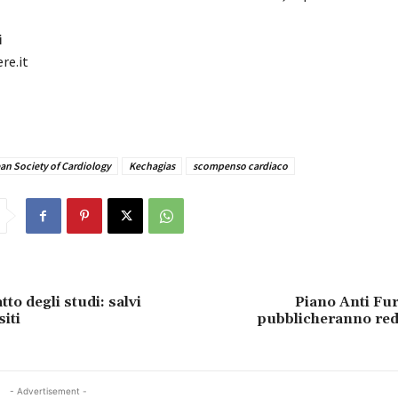
i
re.it
an Society of Cardiology
Kechagias
scompenso cardiaco
tto degli studi: salvi
Piano Anti Fur
siti
pubblicheranno reddi
- Advertisement -