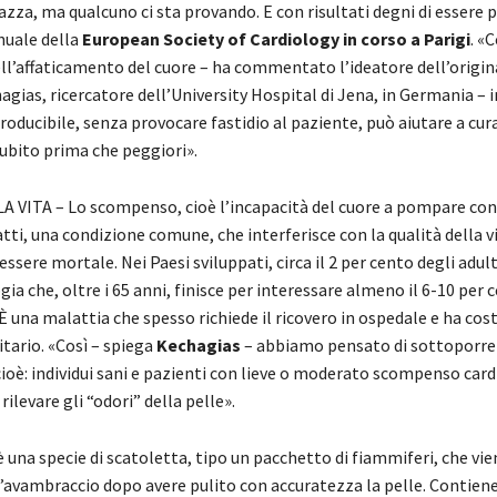
azza, ma qualcuno ci sta provando. E con risultati degni di essere 
nuale della
European Society of Cardiology in corso a Parigi
. «C
ll’affaticamento del cuore – ha commentato l’ideatore dell’origin
agias, ricercatore dell’University Hospital di Jena, in Germania –
roducibile, senza provocare fastidio al paziente, può aiutare a cura
subito prima che peggiori».
 VITA – Lo scompenso, cioè l’incapacità del cuore a pompare con e
atti, una condizione comune, che interferisce con la qualità della vit
essere mortale. Nei Paesi sviluppati, circa il 2 per cento degli adult
ia che, oltre i 65 anni, finisce per interessare almeno il 6-10 per 
 una malattia che spesso richiede il ricovero in ospedale e ha cost
itario. «Così – spiega
Kechagias
– abbiamo pensato di sottoporre 
cioè: individui sani e pazienti con lieve o moderato scompenso card
rilevare gli “odori” della pelle».
 è una specie di scatoletta, tipo un pacchetto di fiammiferi, che vi
l’avambraccio dopo avere pulito con accuratezza la pelle. Contiene