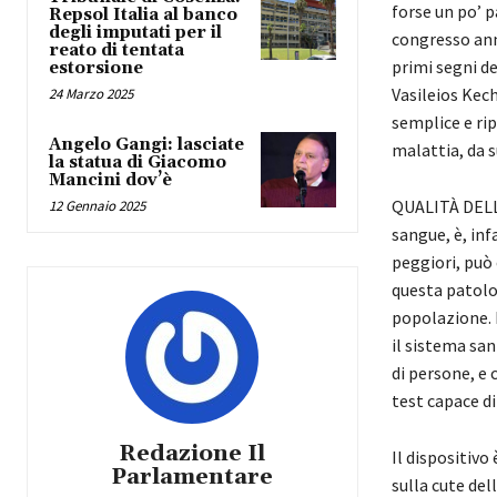
forse un po’ p
Repsol Italia al banco
degli imputati per il
congresso an
reato di tentata
primi segni de
estorsione
Vasileios Kech
24 Marzo 2025
semplice e rip
Angelo Gangi: lasciate
malattia, da 
la statua di Giacomo
Mancini dov’è
QUALITÀ DELLA
12 Gennaio 2025
sangue, è, inf
peggiori, può 
questa patolog
popolazione. È
il sistema san
di persone, e 
test capace di 
Redazione Il
Il dispositivo
Parlamentare
sulla cute del