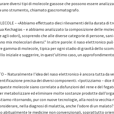
urare diversi tipi di molecole gassose che possono essere analizza
da uno strumento, chiamato gascromatografo.
COLE – «Abbiamo effettuato dieci rilevamenti della durata di tr
nua Kechagias – e abbiamo analizzato la composizione delle mole
 agli odori), scoprendo che alle diverse categorie di persone, sani 
o mix molecolari diversi.” In altre parole: il naso elettronico può 
re gamma di molecole, tipica per ogni stadio di gravità dello sco
lo iniziale e suggerire, in quest’ultimo caso, un approfondimento
 – Naturalmente l’idea del naso elettronico è ancora tutta da ver
dentificazione precisa dei diversi componenti. «Ipotizziamo – dice i
queste molecole siano correlate a disfunzioni del rene e del fegat
er metabolizzare ed eliminare molte sostanze prodotte dall’org
stiamo ritornando, pur con nuove tecnologie, alla nostra vecchia 
onsiderare, nella diagnosi di malattia, anche l’odore di un malato?
no abitualmente le medicine non convenzionali, soprattutto orient