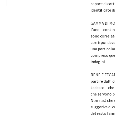
capace di catt
identificate 
GAMMA DI MOLE
l’uno – conti
sono correlate
corrispondevan
una particola
compreso quel
indagini.
RENE E FEGATO
partire dall’i
tedesco – che 
che servono p
Non sarà che 
suggeriva di c
del resto fan