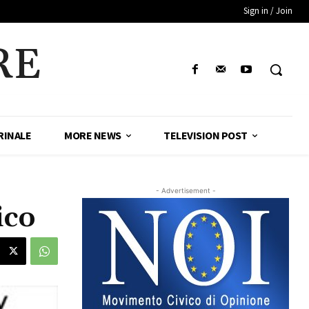
Sign in / Join
RE
RINALE
MORE NEWS
TELEVISION POST
- Advertisement -
ico