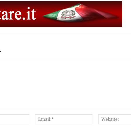
Y
Name:*
Email:*