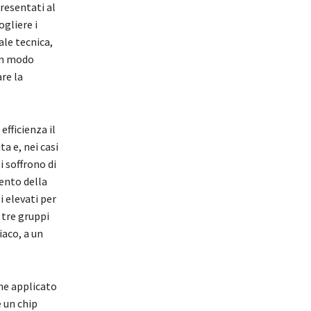
presentati al
ogliere i
ale tecnica,
 in modo
re la
fficienza il
a e, nei casi
i soffrono di
cento della
i elevati per
tre gruppi
iaco, a un
ene applicato
 un chip