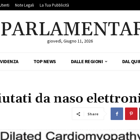
Utenti
Note Legali
La Tua Pubblicità
LPARLAMENTA
giovedì, Giugno 11, 2026
EVIDENZA
TOP NEWS
DALLE REGIONI
DAL QUI
utati da naso elettron
Share