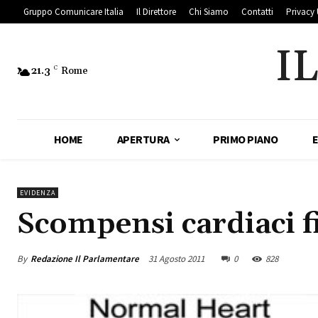
Gruppo Comunicare Italia
Il Direttore
Chi Siamo
Contatti
Privacy 
I
21.3
C
Rome
HOME
APERTURA
PRIMO PIANO
EVIDENZA
Scompensi cardiaci fi
By
Redazione Il Parlamentare
31 Agosto 2011
0
828