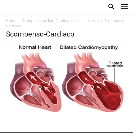
Home
Scompensi cardiaci fiutati da naso elettronico
Scompenso-
Cardiaco
Scompenso-Cardiaco