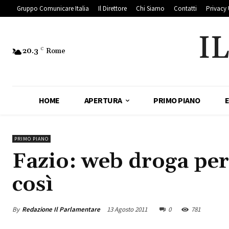
Gruppo Comunicare Italia
Il Direttore
Chi Siamo
Contatti
Privacy 
I
20.3
C
Rome
HOME
APERTURA
PRIMO PIANO
PRIMO PIANO
Fazio: web droga per 
così
By
Redazione Il Parlamentare
13 Agosto 2011
0
781