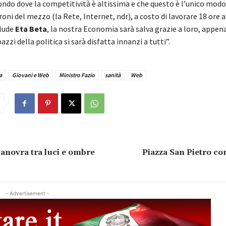
ondo dove la competitività è altissima e che questo è l’unico modo
oni del mezzo (la Rete, Internet, ndr), a costo di lavorare 18 ore a
lude
Eta Beta
, la nostra Economia sarà salva grazie a loro, appen
zzi della politica si sarà disfatta innanzi a tutti”.
a
Giovani e Web
Ministro Fazio
sanità
Web
manovra tra luci e ombre
Piazza San Pietro c
- Advertisement -