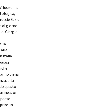
a’ luogo, nei
tologica,
rruccio Fazio
e al giorno
 di Giorgio
ella
 alle
n Italia
 quasi
à che
 hanno piena
nza, alla
ndo questo
business on
n paese
prire un