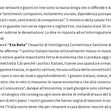
al network e giochi on line sono la nuova droga che si diffonde e d
, a ”sentimenti compulsivi, isolamento sociale, dipendenza psicopa
tatti reali, sentimenti di onnipotenza”. Il ministro della salute Fe
i in guardia: non serve ingerire o inghiottire, ma basta stare 10 or
r subirne le devastazioni. Lo dice in risposta ad un’interrogazione
dl.
dea è
“Eta Beta”
l’esperto di Intelligenza Connettiva e Gestione d
e afferma: “i politici italiani hanno letteralmente messo in mano
 estere quella importante fetta di economia che si produce oggi i
nettività. Ciò perchè i politici italiani, tranne una sparuta e ormai
appresentanza, in questo settore, ha una cultura della connettivit
 spot e non da studi e approfondimenti. I giovani italiani, invece,
fatto che in rete si muovono le nuove economie e che alla conosce
la Conoscenza”, dunque all’economia, si può giungere solo colma
strategico che consegna ogni anno decine di miliardi di euro del 
ani di altri paesi. I nostri giovani che hanno voglia di lavorare in u
e l’Italia sanno bene che per rimanere a casa devono riuscire ad a