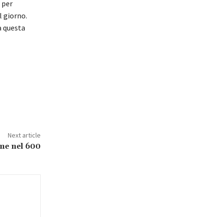
 per
l giorno.
a questa
Next article
ome nel 600