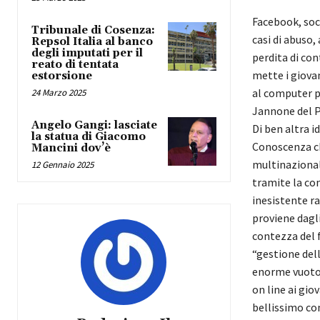
Facebook, soci
Tribunale di Cosenza:
casi di abuso
Repsol Italia al banco
degli imputati per il
perdita di con
reato di tentata
mette i giovan
estorsione
al computer pe
24 Marzo 2025
Jannone del P
Angelo Gangi: lasciate
Di ben altra i
la statua di Giacomo
Conoscenza ch
Mancini dov’è
multinazionali
12 Gennaio 2025
tramite la con
inesistente r
proviene dagli
contezza del 
“gestione del
enorme vuoto 
on line ai giov
bellissimo com