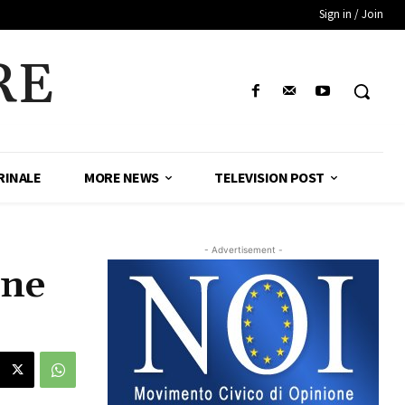
Sign in / Join
RE
RINALE
MORE NEWS
TELEVISION POST
- Advertisement -
ene