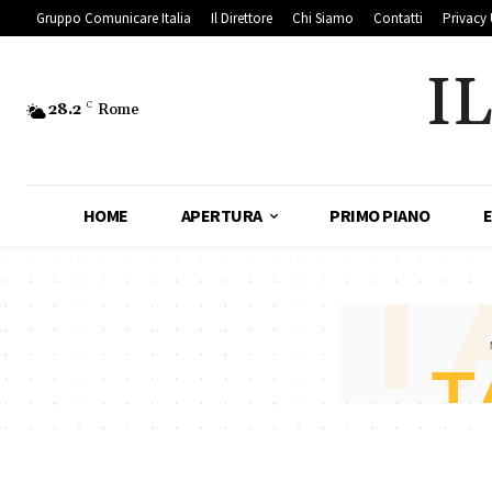
Gruppo Comunicare Italia
Il Direttore
Chi Siamo
Contatti
Privacy 
I
28.2
C
Rome
HOME
APERTURA
PRIMO PIANO