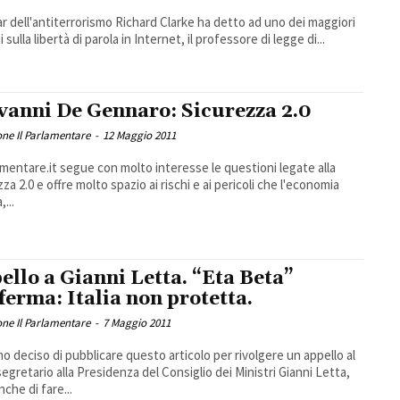
r dell'antiterrorismo Richard Clarke ha detto ad uno dei maggiori
 sulla libertà di parola in Internet, il professore di legge di...
vanni De Gennaro: Sicurezza 2.0
ne Il Parlamentare
-
12 Maggio 2011
lamentare.it segue con molto interesse le questioni legate alla
za 2.0 e offre molto spazio ai rischi e ai pericoli che l'economia
,...
ello a Gianni Letta. “Eta Beta”
ferma: Italia non protetta.
ne Il Parlamentare
-
7 Maggio 2011
o deciso di pubblicare questo articolo per rivolgere un appello al
egretario alla Presidenza del Consiglio dei Ministri Gianni Letta,
nche di fare...