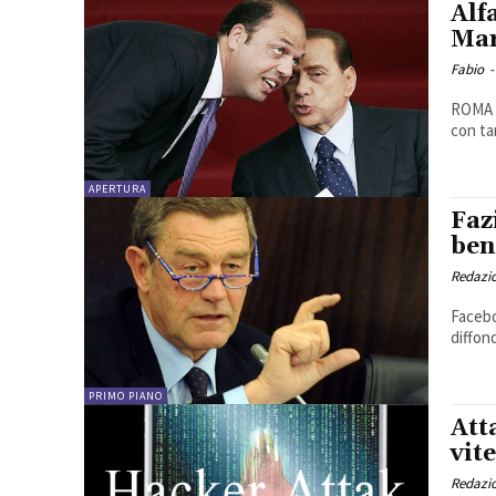
Alf
Mar
Fabio
-
ROMA -
con ta
APERTURA
Faz
ben
Redazio
Facebo
diffond
PRIMO PIANO
Att
vit
Redazio