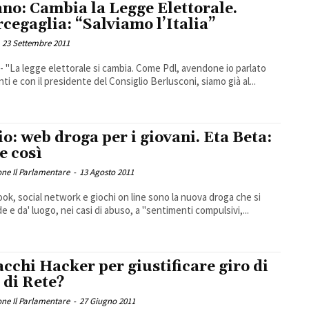
ano: Cambia la Legge Elettorale.
cegaglia: “Salviamo l’Italia”
23 Settembre 2011
 "La legge elettorale si cambia. Come Pdl, avendone io parlato
nti e con il presidente del Consiglio Berlusconi, siamo già al...
io: web droga per i giovani. Eta Beta:
e così
ne Il Parlamentare
-
13 Agosto 2011
ok, social network e giochi on line sono la nuova droga che si
e e da' luogo, nei casi di abuso, a ''sentimenti compulsivi,...
acchi Hacker per giustificare giro di
e di Rete?
ne Il Parlamentare
-
27 Giugno 2011