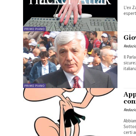
L'ex Za
esperti
PRIMO PIANO
Gio
Redazio
Il Par
sicurez
italiana
PRIMO PIANO
App
con
Redazio
Abbiam
Sottos
certi a