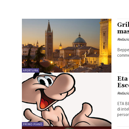
Gri
mas
Redazio
Beppe 
commet
APERTURA
Eta
Esc
Redazio
ETA BE
di int
person
PRIMO PIANO