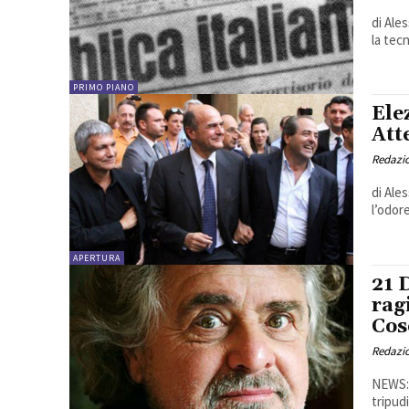
di Ales
la tecn
PRIMO PIANO
Elez
Att
Redazio
di Ales
l’odor
APERTURA
21 
rag
Cos
Redazio
NEWS: 
tripud