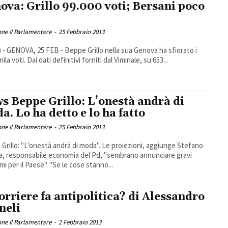
ova: Grillo 99.000 voti; Bersani poco
ne Il Parlamentare
-
25 Febbraio 2013
 - GENOVA, 25 FEB - Beppe Grillo nella sua Genova ha sfiorato i
la voti. Dai dati definitivi forniti dal Viminale, su 653...
s Beppe Grillo: L’onestà andrà di
a. Lo ha detto e lo ha fatto
ne Il Parlamentare
-
25 Febbraio 2013
Grillo: "L'onestà andrà di moda". Le proiezioni, aggiunge Stefano
a, responsabile economia del Pd, "sembrano annunciare gravi
mi per il Paese". "Se le cose stanno...
Corriere fa antipolitica? di Alessandro
neli
ne Il Parlamentare
-
2 Febbraio 2013