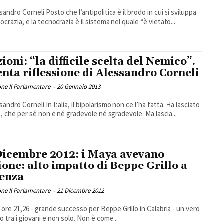
sandro Corneli Posto che l’antipolitica è il brodo in cui si sviluppa
ocrazia, e la tecnocrazia è il sistema nel quale “è vietato...
ioni: “la difficile scelta del Nemico”.
enta riflessione di Alessandro Corneli
ne Il Parlamentare
-
20 Gennaio 2013
sandro Corneli In Italia, il bipolarismo non ce l’ha fatta. Ha lasciato
e, che per sé non è né gradevole né sgradevole. Ma lascia...
Dicembre 2012: i Maya avevano
ione: alto impatto di Beppe Grillo a
enza
ne Il Parlamentare
-
21 Dicembre 2012
ore 21,26 - grande successo per Beppe Grillo in Calabria - un vero
io tra i giovani e non solo. Non è come...