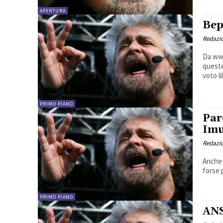
APERTURA
Bep
Redazio
Da www
queste
voto li
PRIMO PIANO
Par
Im
Redazio
Anche 
forse 
PRIMO PIANO
ANS