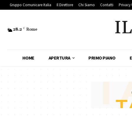
Gruppo Comunicare Italia
Il Direttore
Chi Siamo
Contatti
Privacy 
I
28.2
C
Rome
HOME
APERTURA
PRIMO PIANO