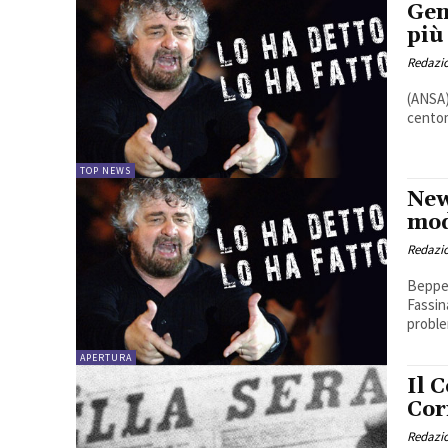
Gen
più
Redazio
(ANSA)
centomi
TOP NEWS
New
mod
Redazio
Beppe 
Fassin
proble
APERTURA
Il 
Cor
Redazio