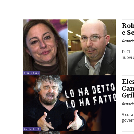
Rob
e S
Redazio
Di Chi
nuovi 
TOP NEWS
Ele
Cam
Gril
Redazio
A cura
governo
APERTURA