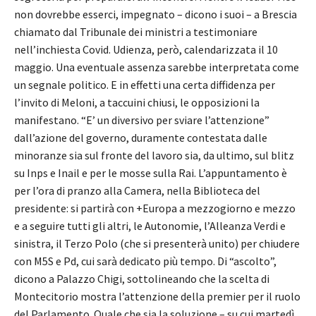
non dovrebbe esserci, impegnato – dicono i suoi – a Brescia
chiamato dal Tribunale dei ministri a testimoniare
nell’inchiesta Covid. Udienza, però, calendarizzata il 10
maggio. Una eventuale assenza sarebbe interpretata come
un segnale politico. E in effetti una certa diffidenza per
l’invito di Meloni, a taccuini chiusi, le opposizioni la
manifestano. “E’ un diversivo per sviare l’attenzione”
dall’azione del governo, duramente contestata dalle
minoranze sia sul fronte del lavoro sia, da ultimo, sul blitz
su Inps e Inail e per le mosse sulla Rai. L’appuntamento è
per l’ora di pranzo alla Camera, nella Biblioteca del
presidente: si partirà con +Europa a mezzogiorno e mezzo
e a seguire tutti gli altri, le Autonomie, l’Alleanza Verdi e
sinistra, il Terzo Polo (che si presenterà unito) per chiudere
con M5S e Pd, cui sarà dedicato più tempo. Di “ascolto”,
dicono a Palazzo Chigi, sottolineando che la scelta di
Montecitorio mostra l’attenzione della premier per il ruolo
del Parlamento. Quale che sia la soluzione – su cui martedì