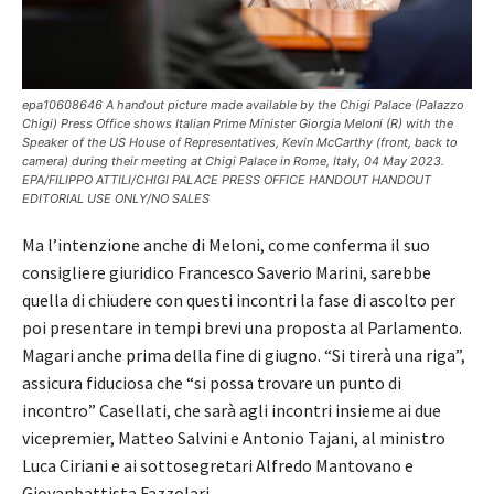
epa10608646 A handout picture made available by the Chigi Palace (Palazzo
Chigi) Press Office shows Italian Prime Minister Giorgia Meloni (R) with the
Speaker of the US House of Representatives, Kevin McCarthy (front, back to
camera) during their meeting at Chigi Palace in Rome, Italy, 04 May 2023.
EPA/FILIPPO ATTILI/CHIGI PALACE PRESS OFFICE HANDOUT HANDOUT
EDITORIAL USE ONLY/NO SALES
Ma l’intenzione anche di Meloni, come conferma il suo
consigliere giuridico Francesco Saverio Marini, sarebbe
quella di chiudere con questi incontri la fase di ascolto per
poi presentare in tempi brevi una proposta al Parlamento.
Magari anche prima della fine di giugno. “Si tirerà una riga”,
assicura fiduciosa che “si possa trovare un punto di
incontro” Casellati, che sarà agli incontri insieme ai due
vicepremier, Matteo Salvini e Antonio Tajani, al ministro
Luca Ciriani e ai sottosegretari Alfredo Mantovano e
Giovanbattista Fazzolari.