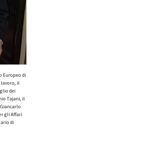
io Europeo di
lavoro, il
glio dei
io Tajani, il
 Giancarlo
r gli Affari
ario di