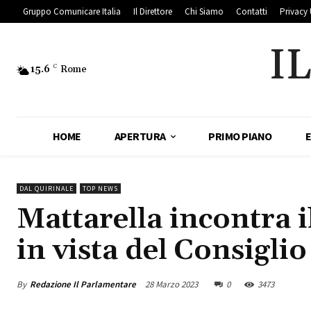
Gruppo Comunicare Italia
Il Direttore
Chi Siamo
Contatti
Privacy 
I
15.6
C
Rome
HOME
APERTURA
PRIMO PIANO
DAL QUIRINALE
TOP NEWS
Mattarella incontra i
in vista del Consigli
By
Redazione Il Parlamentare
28 Marzo 2023
0
3473