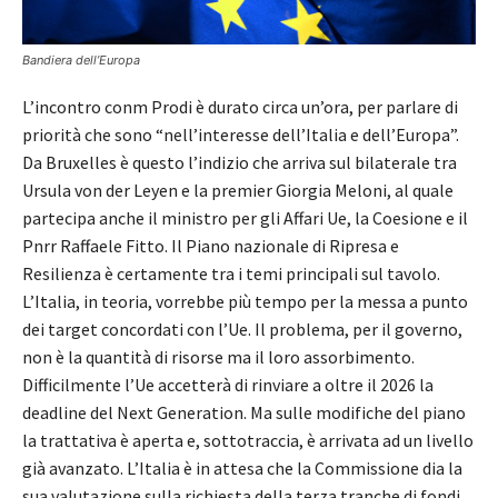
Bandiera dell’Europa
L’incontro conm Prodi è durato circa un’ora, per parlare di
priorità che sono “nell’interesse dell’Italia e dell’Europa”.
Da Bruxelles è questo l’indizio che arriva sul bilaterale tra
Ursula von der Leyen e la premier Giorgia Meloni, al quale
partecipa anche il ministro per gli Affari Ue, la Coesione e il
Pnrr Raffaele Fitto. Il Piano nazionale di Ripresa e
Resilienza è certamente tra i temi principali sul tavolo.
L’Italia, in teoria, vorrebbe più tempo per la messa a punto
dei target concordati con l’Ue. Il problema, per il governo,
non è la quantità di risorse ma il loro assorbimento.
Difficilmente l’Ue accetterà di rinviare a oltre il 2026 la
deadline del Next Generation. Ma sulle modifiche del piano
la trattativa è aperta e, sottotraccia, è arrivata ad un livello
già avanzato. L’Italia è in attesa che la Commissione dia la
sua valutazione sulla richiesta della terza tranche di fondi.