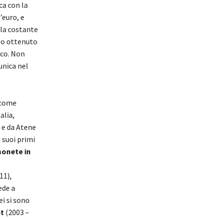
a con la
’euro, e
 la costante
llo ottenuto
ico. Non
unica nel
 come
alia,
e da Atene
 suoi primi
monete in
11),
ede a
ei si sono
et
(2003 –