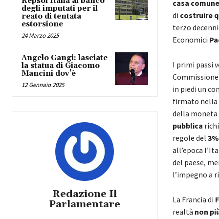
Repsol Italia al banco
casa comune 
degli imputati per il
di
costruire q
reato di tentata
estorsione
terzo decennio
24 Marzo 2025
Economici
Pa
Angelo Gangi: lasciate
I primi passi 
la statua di Giacomo
Mancini dov’è
Commissione U
12 Gennaio 2025
in piedi un co
firmato nella
della moneta u
pubblica
rich
regole del
3%
all’epoca l’It
del paese, me
l’impegno a ri
Redazione Il
La Francia di
F
Parlamentare
realtà
non più