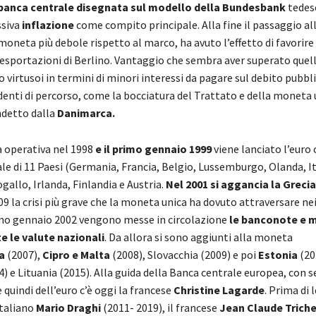
banca centrale disegnata sul modello della Bundesbank
tedesc
ssiva
inflazione
come compito principale. Alla fine il passaggio all
moneta più debole rispetto al marco, ha avuto l’effetto di favorire
e esportazioni di Berlino. Vantaggio che sembra aver superato que
 virtusoi in termini di minori interessi da pagare sul debito pubbl
enti di percorso, come la bocciatura del Trattato e della moneta 
detto dalla
Danimarca.
a operativa nel 1998
e il primo gennaio 1999
viene lanciato l’euro
le di 11 Paesi (Germania, Francia, Belgio, Lussemburgo, Olanda, It
allo, Irlanda, Finlandia e Austria.
Nel 2001 si aggancia la Grecia
09 la crisi più grave che la moneta unica ha dovuto attraversare nei
rimo gennaio 2002 vengono messe in circolazione
le banconote e 
te le valute nazionali
. Da allora si sono aggiunti alla moneta
a
(2007),
Cipro e Malta
(2008), Slovacchia (2009) e poi
Estonia
(20
) e Lituania (2015). Alla guida della Banca centrale europea, con s
 quindi dell’euro c’è oggi la francese
Christine Lagarde
. Prima di l
italiano
Mario Draghi
(2011- 2019), il francese
Jean Claude Trich