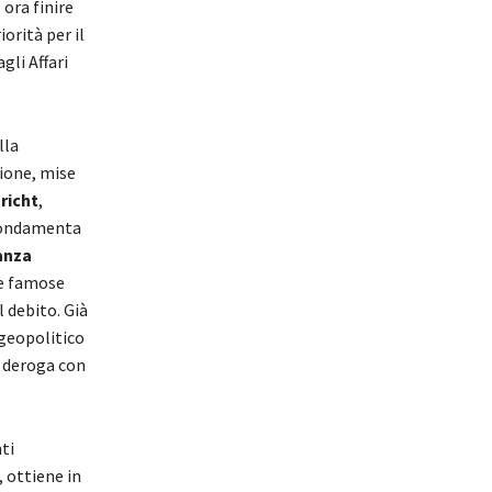
ora finire
orità per il
gli Affari
lla
nione, mise
richt
,
 fondamenta
anza
le famose
 debito. Già
 geopolitico
 deroga con
ti
 ottiene in