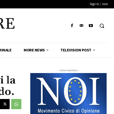
Sign in / Join
RE
RINALE
MORE NEWS
TELEVISION POST
- Advertisement -
i la
do.