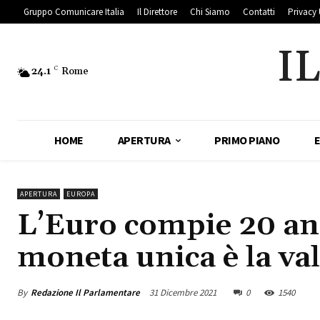
Gruppo Comunicare Italia
Il Direttore
Chi Siamo
Contatti
Privacy 
I
24.1
C
Rome
HOME
APERTURA
PRIMO PIANO
APERTURA
EUROPA
L’Euro compie 20 ann
moneta unica è la va
By
Redazione Il Parlamentare
31 Dicembre 2021
0
1540