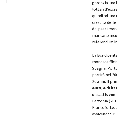
garanzia una
lotta all’ecce
quindi ad una 
crescita dell
dai paesi meno
mancano incid
referendum in
La Bce divent
moneta ufficia
Spagna, Portog
partirà nel 20
20 anni. Il p
euro, e ritira
unica
Sloveni
Lettonia (2014
Francoforte, e
avvicendati l’