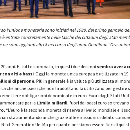
so l’unione monetaria sono iniziati nel 1988, dal primo gennaio del
è entrata concretamente nelle tasche dei cittadini degli stati membr
 se ne sono aggiunti altri 8 nel corso degli anni. Gentiloni: “Ora uni
 20 anni. E, tutto sommato, in questi due decenni
sembra aver ac
 con alti e bassi
. Oggi la moneta unica europea è utilizzata in 19
ilioni di persone
. Più in generale è la valuta più utilizzata al mon
fica che anche paesi che non la adottano la utilizzano per gestire
 emettere obbligazioni denominate in euro. Fuori dagli Stati Unit
n ammontare pari a
13mila miliardi
, fuori dai paesi euro so trovano
ro.
“L’euro è la seconda moneta di riserva a livello mondiale e il su
ziari sta aumentando anche grazie alle emissioni di debito comun
 Next Generation Ue. Ma per quanto possiamo essere fieri di questi