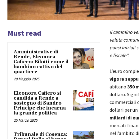
Must read
Il cammino ver
valuta comune 
paesi iniziali
Amministrative di
e fiscale”
.
Rende, Eleonora
Cafiero: Bilotti come il
bambino cattivo del
L’euro compie
quartiere
vigore seppur
20 Maggio 2025
abitano
350 m
Eleonora Cafiero si
dollaro. Signi
candida a Rende a
commerciali o
sostegno di Sandro
Principe che incarna
dollari per u
la grande politica
miliardi di eu
25 Marzo 2025
mercati finan
nell’ambito di
Tribunale di Cosenza: