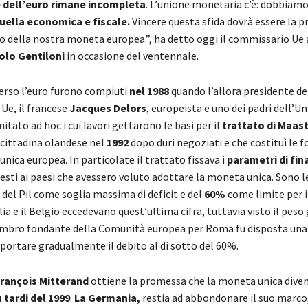
dell’euro rimane incompleta
. L’unione monetaria c’è: dobbiamo 
uella economica e fiscale.
Vincere questa sfida dovrà essere la pri
 della nostra moneta europea.”, ha detto oggi il commissario Ue a
olo Gentiloni
in occasione del ventennale.
verso l’euro furono compiuti
nel 1988
quando l’allora presidente de
e, il francese
Jacques Delors
, europeista e uno dei padri dell’U
mitato ad hoc i cui lavori gettarono le basi per il
trattato di Maast
 cittadina olandese nel
1992
dopo duri negoziati e che costituì le
nica europea. In particolate il trattato fissava i
parametri di fin
iesti ai paesi che avessero voluto adottare la moneta unica. Sono 
del Pil come soglia massima di deficit e del
60%
come limite per il
alia e il Belgio eccedevano quest’ultima cifra, tuttavia visto il peso
mbro fondante della Comunità europea per Roma fu disposta una
portare gradualmente il debito al di sotto del 60%.
rançois Mitterand
ottiene la promessa che la moneta unica diven
 tardi del 1999
.
La Germania,
restia ad abbondonare il suo marco,