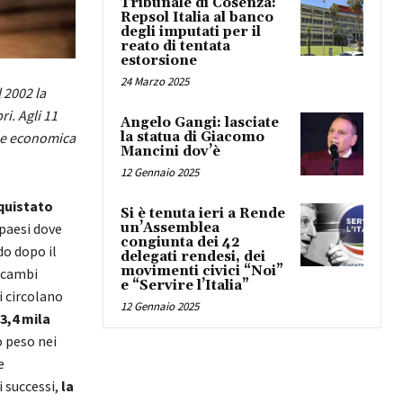
Tribunale di Cosenza:
Repsol Italia al banco
degli imputati per il
reato di tentata
estorsione
24 Marzo 2025
 2002 la
i. Agli 11
Angelo Gangi: lasciate
one economica
la statua di Giacomo
Mancini dov’è
12 Gennaio 2025
quistato
Si è tenuta ieri a Rende
 paesi dove
un’Assemblea
congiunta dei 42
do dopo il
delegati rendesi, dei
movimenti civici “Noi”
 scambi
e “Servire l’Italia”
i circolano
12 Gennaio 2025
3,4 mila
o peso nei
e
 successi,
la