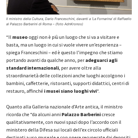
Il ministro della Cultura, Dario Franceschini, davanti a ‘La Fornarina’ di Raffaello
al Palazzo Barberini di Roma – (foto AdnKronos)
“Il
museo
oggi non è più un luogo che si va a visitare e
basta, ma un luogo in cui si vuole vivere un’esperienza –
spiega Franceschini – ed è questo l’impegno che stiamo
portando avanti da qualche anno, per
adeguarci agli
standard internazionali
, per avere oltre alla
straordinarietà delle collezioni anche luoghi accolgono i
bambini, caffetterie, ristoranti, supporti didattici, centri di
restauro, affinché
i musei siano luoghi vivi
“.
Quanto alla Galleria nazionale d’Arte antica, il ministro
ricorda che “da alcuni anni
Palazzo Barberini
cresce
qualitativamente, con nuovi spazi dopo l’accordo con il
ministero della Difesa sui locali dell’ex circolo ufficiali
destinati a uso museale e con opere recuperate dai depositi,