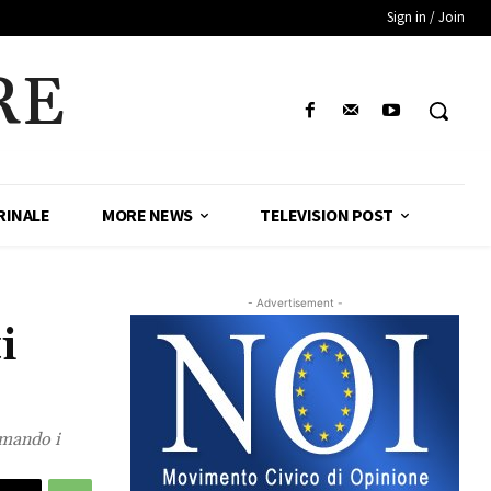
Sign in / Join
RE
RINALE
MORE NEWS
TELEVISION POST
- Advertisement -
i
mmando i