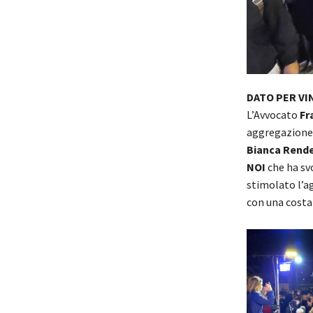
DATO PER VI
L’Avvocato
Fr
aggregazione 
Bianca Rend
NOI
che ha sv
stimolato l’a
con una costan