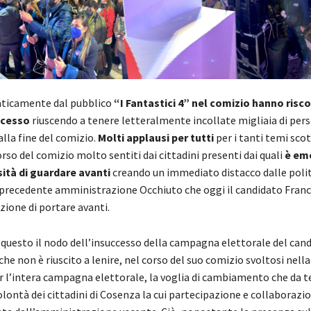
aticamente dal pubblico
“I Fantastici 4” nel comizio hanno risc
ccesso
riuscendo a tenere letteralmente incollate migliaia di per
alla fine del comizio.
Molti applausi per tutti
per i tanti temi sco
orso del comizio molto sentiti dai cittadini presenti dai quali
è eme
ità di guardare avanti
creando un immediato distacco dalle poli
 precedente amministrazione Occhiuto che oggi il candidato Fran
zione di portare avanti.
 questo il nodo dell’insuccesso della campagna elettorale del cand
he non è riuscito a lenire, nel corso del suo comizio svoltosi nell
r l’intera campagna elettorale, la voglia di cambiamento che da
lontà dei cittadini di Cosenza la cui partecipazione e collaborazi