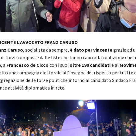
NCENTE L’AVVOCATO FRANZ CARUSO
anz Caruso
, socialista da sempre,
è dato per vincente
grazie ad 
di forze composte dalle liste che fanno capo alla coalizione che 
e
, a
Francesco de Cicco
con i suoi
oltre 190 candidati
e al
Movime
olto una campagna elettorale all’insegna del rispetto per tutti e 
ggregazione delle forze politiche intorno al candidato Sindaco Fr
te attività diplomatica in rete.