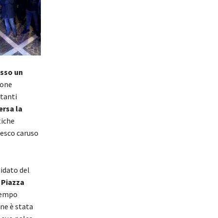
osso un
sone
ttanti
rsa la
tiche
cesco caruso
idato del
a
Piazza
 tempo
one è stata