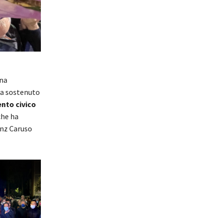
una
ha sostenuto
nto civico
che ha
anz Caruso