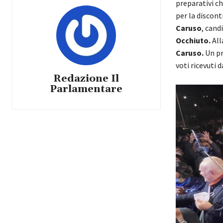
preparativi c
per la discon
Caruso
, cand
Occhiuto.
All
Caruso.
Un pr
voti ricevuti 
Redazione Il
Parlamentare