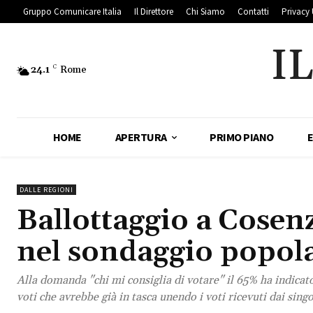
Gruppo Comunicare Italia
Il Direttore
Chi Siamo
Contatti
Privacy 
I
24.1
C
Rome
HOME
APERTURA
PRIMO PIANO
DALLE REGIONI
Ballottaggio a Cosen
nel sondaggio popola
Alla domanda "chi mi consiglia di votare" il 65% ha indica
voti che avrebbe già in tasca unendo i voti ricevuti dai sing