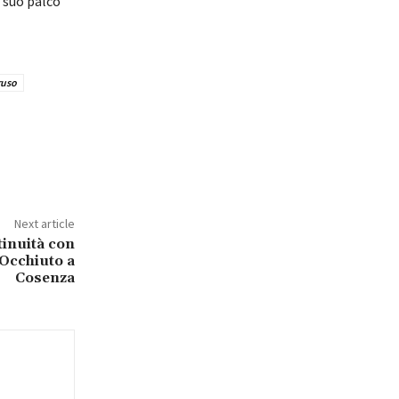
 suo palco
ruso
Next article
inuità con
Occhiuto a
Cosenza