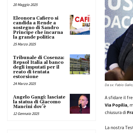
20 Maggio 2025
Eleonora Cafiero si
candida a Rende a
sostegno di Sandro
Principe che incarna
la grande politica
25 Marzo 2025
Tribunale di Cosenza:
Repsol Italia al banco
degli imputati per il
reato di tentata
estorsione
24 Marzo 2025
Da sx: Fabio Gall
Angelo Gangi: lasciate
A sfidare il f
la statua di Giacomo
Via Popilia
, m
Mancini dov’è
chiusura di
Fr
12 Gennaio 2025
La nostra Test