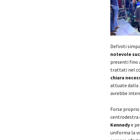
Definiti simp
notevole su
presenti fino 
trattati nel c
chiara necess
attuate dalla
avrebbe inten
Forse proprio
centrodestra c
Kennedy
e pe
uniforma la vo