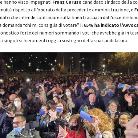
he hanno visto impegnati
Franz Caruso
candidato sindaco della co
tinuità rispetto all’operato della precedente amministrazione, e
F
idato che intende continuare sulla linea tracciata dall’uscente Si
a domanda “chi mi consiglia di votare” il
65% ha indicato l’Avvoc
onostico forte dei numeri sommando i voti che avrebbe già in tas
dai singoli schieramenti oggi a sostegno della sua candidatura.