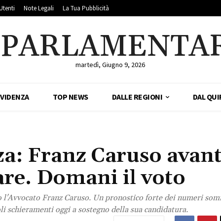
Utenti
Note Legali
La Tua Pubblicità
LPARLAMENTA
martedì, Giugno 9, 2026
EVIDENZA
TOP NEWS
DALLE REGIONI
DAL QUI
za: Franz Caruso avant
re. Domani il voto
to l'Avvocato Franz Caruso. Un pronostico forte dei numeri so
oli schieramenti oggi a sostegno della sua candidatura.