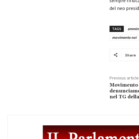
sempre rifiut
del neo presi
TAGS
ammini
movimento noi
Share
Previous article
Movimento c
denunciamo
nel TG dell