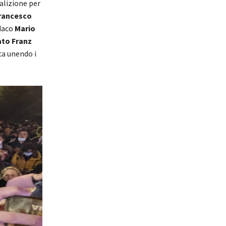
alizione per
rancesco
ndaco
Mario
ato Franz
ca unendo i