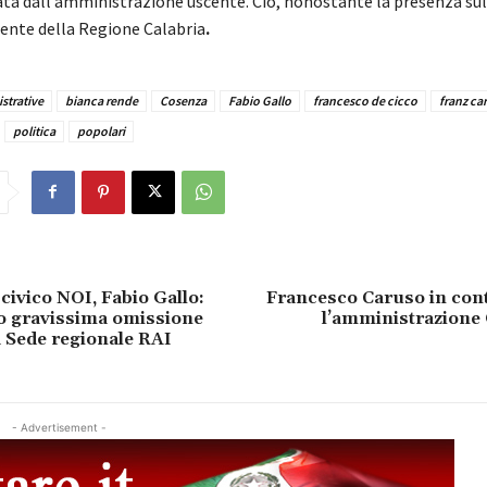
ata dall’amministrazione uscente. Ciò, nonostante la presenza sul
dente della Regione Calabria
.
strative
bianca rende
Cosenza
Fabio Gallo
francesco de cicco
franz ca
politica
popolari
ivico NOI, Fabio Gallo:
Francesco Caruso in cont
 gravissima omissione
l’amministrazione 
a Sede regionale RAI
- Advertisement -