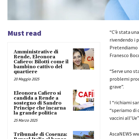
Must read
“C’è stata un
rivendendo i p
Pretendiamo ch
Amministrative di
Franesco Bocc
Rende, Eleonora
Cafiero: Bilotti come il
bambino cattivo del
“Serve uno sta
quartiere
problemi produ
20 Maggio 2025
grave”.
Eleonora Cafiero si
candida a Rende a
I “richiami sa
sostegno di Sandro
Principe che incarna
“speriamo di 
la grande politica
vaccini all’Ue”
25 Marzo 2025
AscaNEWS www
Tribunale di Cosenza: