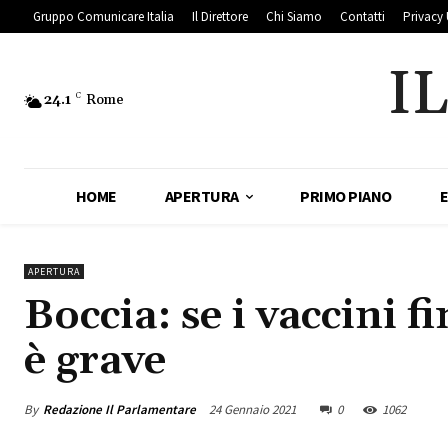
Gruppo Comunicare Italia
Il Direttore
Chi Siamo
Contatti
Privacy 
I
24.1
C
Rome
HOME
APERTURA
PRIMO PIANO
APERTURA
Boccia: se i vaccini f
è grave
By
Redazione Il Parlamentare
24 Gennaio 2021
0
1062