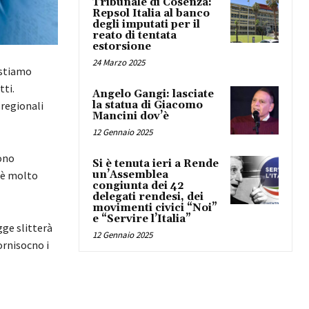
Tribunale di Cosenza:
Repsol Italia al banco
degli imputati per il
reato di tentata
estorsione
24 Marzo 2025
 stiamo
tti.
Angelo Gangi: lasciate
la statua di Giacomo
 regionali
Mancini dov’è
12 Gennaio 2025
sono
Si è tenuta ieri a Rende
un’Assemblea
i è molto
congiunta dei 42
delegati rendesi, dei
movimenti civici “Noi”
e “Servire l’Italia”
gge slitterà
12 Gennaio 2025
ornisocno i