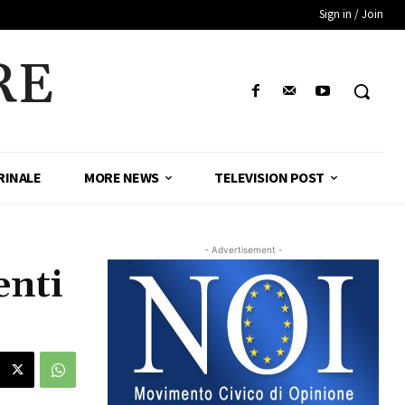
Sign in / Join
RE
RINALE
MORE NEWS
TELEVISION POST
- Advertisement -
enti