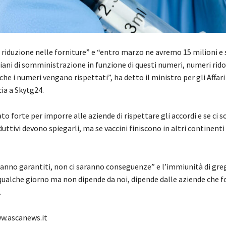
a riduzione nelle forniture” e “entro marzo ne avremo 15 milioni e
iani di somministrazione in funzione di questi numeri, numeri rido
e i numeri vengano rispettati”, ha detto il ministro per gli Affari
ia a Skytg24.
to forte per imporre alle aziende di rispettare gli accordi e se ci 
ttivi devono spiegarli, ma se vaccini finiscono in altri continent
ranno garantiti, non ci saranno conseguenze” e l’immiunità di gre
qualche giorno ma non dipende da noi, dipende dalle aziende che f
.
.ascanews.it