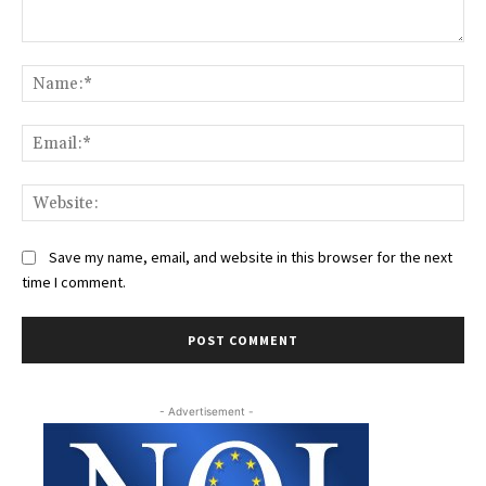
Comment:
Na
Ema
Web
Save my name, email, and website in this browser for the next
time I comment.
- Advertisement -