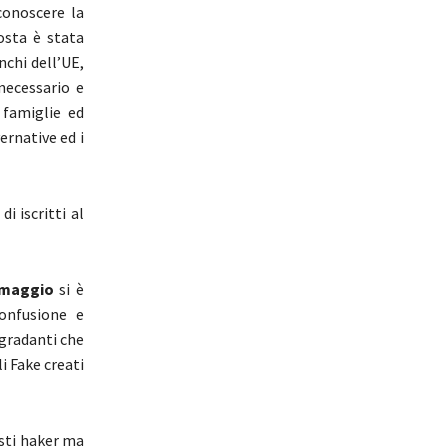
conoscere la
posta è stata
nchi dell’UE,
necessario e
 famiglie ed
ernative ed i
i iscritti al
 maggio
si è
onfusione e
egradanti che
i Fake creati
esti haker ma