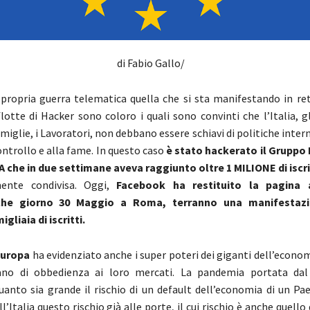
di Fabio Gallo/
 propria guerra telematica quella che si sta manifestando in ret
lotte di Hacker sono coloro i quali sono convinti che l’Italia, gli
miglie, i Lavoratori, non debbano essere schiavi di politiche inter
ontrollo e alla fame. In questo caso
è stato hackerato il Gruppo
che in due settimane aveva raggiunto oltre 1 MILIONE di iscrit
mente condivisa. Oggi,
Facebook ha restituito la pagina a
 che giorno 30 Maggio a Roma, terranno una manifestaz
gliaia di iscritti.
’Europa
ha evidenziato anche i super poteri dei giganti dell’econ
ano di obbedienza ai loro mercati. La pandemia portata dal
uanto sia grande il rischio di un default dell’economia di un Pa
l’Italia questo rischio già alle porte, il cui rischio è anche quello 