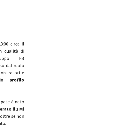
:00 circa il
n qualità di
ruppo FB
so dal ruolo
nistratori e
io profilo
apete è nato
erato il 1 Ml
oltre se non
ita.