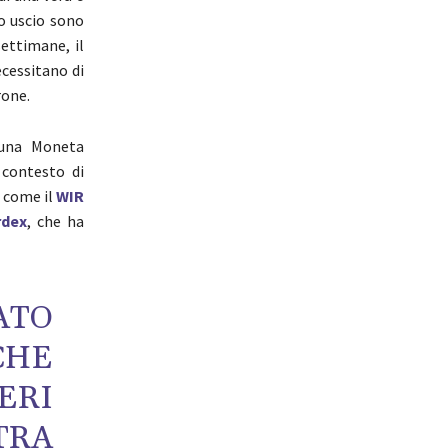
ro uscio sono
settimane, il
ecessitano di
rone.
 una Moneta
 contesto di
e come il
WIR
rdex
, che ha
ATO
CHE
ERI
TRA