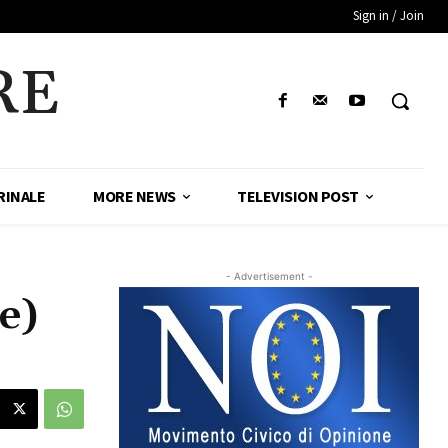
Sign in / Join
RE
RINALE
MORE NEWS
TELEVISION POST
- Advertisement -
e)