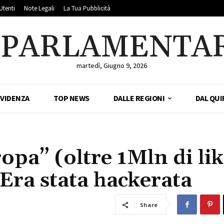
Utenti
Note Legali
La Tua Pubblicità
LPARLAMENTA
martedì, Giugno 9, 2026
EVIDENZA
TOP NEWS
DALLE REGIONI
DAL QUI
a” (oltre 1Mln di lik
 Era stata hackerata
Share