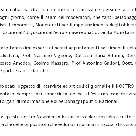
sin dalla nascita hanno iniziato tantissime persone a coll
ogni giorno, come il team dei moderatori, che tanti personagg
isti, Economisti, Monetaristi per il raggiungimento degli obbietti
 Uscire dall’UE, uscire dall’euro e riavere una Sovranità Monetaria 
ato tantissimi esperti ai nostri appuntamenti settimanali nelle
ddalena, Prof. Massimo Viglione, Dott.ssa Ilaria Bifarini, Dott
ncesco Amodeo, Cosimo Massaro, Prof Antonino Galloni, Dott. 
 Sgarbi e tantissimi altri.
o stati oggetto di interviste ed articoli di giornali e il NOSTRO (
entato sempre più conosciuto anche all’esterno con citazion
i organi di informazione e di personaggi politici Nazionali
, questo nostro Movimento ha iniziato a dare fastidio a tutto il
rna che delle opposizioni che vedono in noi una minaccia istituziona