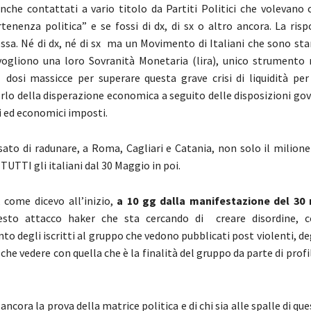
nche contattati a vario titolo da Partiti Politici che volevano 
tenenza politica” e se fossi di dx, di sx o altro ancora. La ris
ssa. Né di dx, né di sx ma un Movimento di Italiani che sono sta
ivogliono una loro Sovranità Monetaria (lira), unico strumento 
n dosi massicce per superare questa grave crisi di liquidità per
orlo della disperazione economica a seguito delle disposizioni gov
i ed economici imposti.
to di radunare, a Roma, Cagliari e Catania, non solo il milione d
UTTI gli italiani dal 30 Maggio in poi.
come dicevo all’inizio,
a 10 gg dalla manifestazione
del 30
uesto attacco haker che sta cercando di creare disordine, c
to degli iscritti al gruppo che vedono pubblicati post violenti, d
che vedere con quella che è la finalità del gruppo da parte di profil
cora la prova della matrice politica e di chi sia alle spalle di qu