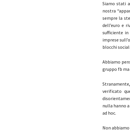
Siamo stati a
nostra “appar
sempre la ste
dell’euro e r
sufficiente i
imprese sull’
blocchi social
Abbiamo pensa
gruppo fb ma T
Stranamente, 
verificato q
disorientamen
nulla hanno a 
ad hoc.
Non abbiamo an