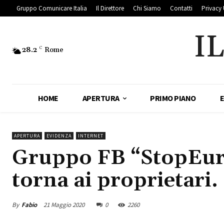
Gruppo Comunicare Italia
Il Direttore
Chi Siamo
Contatti
Privacy 
I
28.2
C
Rome
HOME
APERTURA
PRIMO PIANO
APERTURA
EVIDENZA
INTERNET
Gruppo FB “StopEurop
torna ai proprietari.
By
Fabio
21 Maggio 2020
0
2260