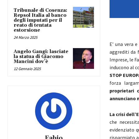
Tribunale di Cosenza:
Repsol Italia al banco
degli imputati per il
reato di tentata
estorsione
24 Marzo 2025
E’ una vera e
aggrediti da f
Angelo Gangi: lasciate
la statua di Giacomo
Imprese, le Fa
Mancini dov’è
inducono al c
12 Gennaio 2025
STOP EUROPA 
forza larga
proprietari
annunciano mi
La crisi dell
che necessit
evidenziato q
Fabio
risparmiato al