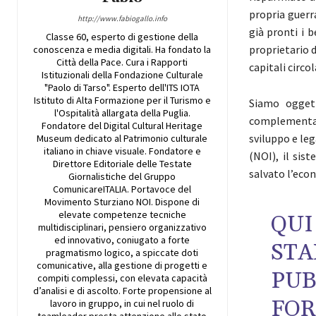
propria guerr
http://www.fabiogallo.info
già pronti i b
Classe 60, esperto di gestione della
proprietario d
conoscenza e media digitali. Ha fondato la
Città della Pace. Cura i Rapporti
capitali circo
Istituzionali della Fondazione Culturale
"Paolo di Tarso". Esperto dell'ITS IOTA
Istituto di Alta Formazione per il Turismo e
Siamo oggett
l'Ospitalità allargata della Puglia.
complementare
Fondatore del Digital Cultural Heritage
sviluppo e leg
Museum dedicato al Patrimonio culturale
italiano in chiave visuale. Fondatore e
(NOI), il sis
Direttore Editoriale delle Testate
salvato l’eco
Giornalistiche del Gruppo
ComunicareITALIA. Portavoce del
Movimento Sturziano NOI. Dispone di
elevate competenze tecniche
QUI
multidisciplinari, pensiero organizzativo
ed innovativo, coniugato a forte
ST
pragmatismo logico, a spiccate doti
comunicative, alla gestione di progetti e
PU
compiti complessi, con elevata capacità
d’analisi e di ascolto. Forte propensione al
FOR
lavoro in gruppo, in cui nel ruolo di
teamleader presta attenzione allo stato