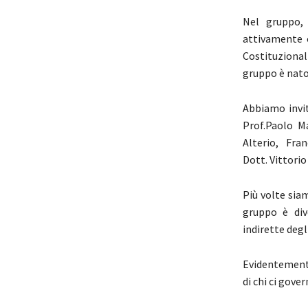
Nel gruppo, 
attivamente 
Costituzional
gruppo è nato:
Abbiamo invit
Prof.Paolo Ma
Alterio, Fra
Dott. Vittorio
Più volte siam
gruppo è div
indirette degl
Evidentemente
di chi ci gove