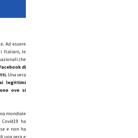
e. Ad essere
 Italiani, le
nazionali che
 Facebook di
ti.
Una vera
i legittimi
ione ove si
omia mondiale
 Covid19 ha
ese e non ha
di una vera e