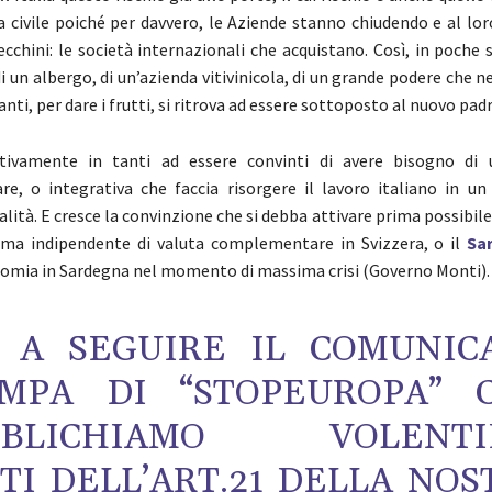
a civile poiché per davvero, le Aziende stanno chiudendo e al lo
ecchini: le società internazionali che acquistano. Così, in poche 
i un albergo, di un’azienda vitivinicola, di un grande podere che n
lanti, per dare i frutti, si ritrova ad essere sottoposto al nuovo pad
ivamente in tanti ad essere convinti di avere bisogno di
, o integrativa che faccia risorgere il lavoro italiano in un
alità. E cresce la convinzione che si debba attivare prima possibil
tema indipendente di valuta complementare in Svizzera, o il
Sa
nomia in Sardegna nel momento di massima crisi (Governo Monti).
 A SEGUIRE IL COMUNIC
AMPA DI “STOPEUROPA” 
BBLICHIAMO VOLENTI
TI DELL’ART.21 DELLA NOS