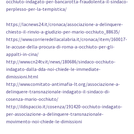
occhiuto-indagato-per-bancarotta-fraudolenta-il-sindaco-
perplesso-per-la-tempistica/
https://lacnews24.it/cronaca/associazione-a-delinquere-
chiesto-il-rinvio-a-giudizio-per-mario-occhiuto_88635/
https://www.corrieredellacalabria.it/cronaca/item/160017-
le-accuse-della-procura-di-roma-a-occhiuto-per-gli-
appalti-in-cina/
http://www.cn24tv.it/news/180686/sindaco-occhiuto-
indagato-dalla-dda-noi-chiede-le-immediate-
dimissioni.html
http://www.comitato-antimafia-lt.org/associazione-a-
delinquere-transnazionale-indagato-il-sindaco-di-
cosenza-mario-occhiuto/
http://ildispaccio.it/cosenza/191420-occhiuto-indagato-
per-associazione-a-delinquere-transnazionale-
movimento-noi-chiede-le-dimissioni