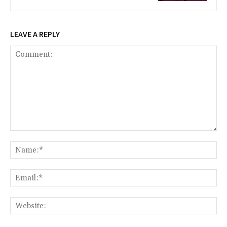
LEAVE A REPLY
Comment:
Na
Ema
Web