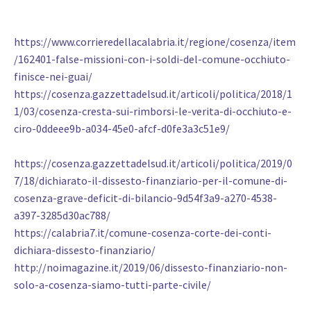
https://www.corrieredellacalabria.it/regione/cosenza/item
/162401-false-missioni-con-i-soldi-del-comune-occhiuto-
finisce-nei-guai/
https://cosenza.gazzettadelsud.it/articoli/politica/2018/1
1/03/cosenza-cresta-sui-rimborsi-le-verita-di-occhiuto-e-
ciro-0ddeee9b-a034-45e0-afcf-d0fe3a3c51e9/
https://cosenza.gazzettadelsud.it/articoli/politica/2019/0
7/18/dichiarato-il-dissesto-finanziario-per-il-comune-di-
cosenza-grave-deficit-di-bilancio-9d54f3a9-a270-4538-
a397-3285d30ac788/
https://calabria7.it/comune-cosenza-corte-dei-conti-
dichiara-dissesto-finanziario/
http://noimagazine.it/2019/06/dissesto-finanziario-non-
solo-a-cosenza-siamo-tutti-parte-civile/