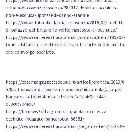
https://www.quicosenza.it/news/le-notizie-dell-area-
urbana-di-cosenza/cosenza/288017-debiti-di-occhiuto-
non-e-esclusa-lipotesi-di-danno-erariale
https://www.ilfattodicalabria.it/cosenza/2019/04/i-debiti-
di-palazzo-dei-bruzi-e-le-verita-nascoste-di-occhiuto/
https://www.corrieredellacalabria.it/cronaca/item/185902-
fondi-distratti-e-debiti-con-il-fisco-le-carte-dellinchiesta-
che-coinvolge-occhiuto/
https://cosenza.gazzettadelsud.it/articoli/cronaca/2019/0
5/09/il-sindaco-di-cosenza-mario-occhiuto-indagato-per-
bancarotta-fraudolenta-fdfcfccb-1dfe-4c0e-844c-
d08c0c704ed6/
https://lacnews24.it/tg-cronaca/sindaco-cosenza-
occhiuto-indagato-bancarotta_86351/
https://www.corrieredellacalabria.it/regione/item/185734-