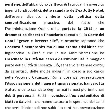
periferie
, dell’abbandono dei
Bocs Art
sui quali ha investito
ingenti fondi pubblici,
dello scandalo dell’ex Jolly Hotel
,
dell’essere divenuto
simbolo della politica della
cementificazione massiva
, del fatto che
l’Amministrazione Occhiuto ha
portato la Città in un
drammatico dissesto finanziario
ritenuto dalla
Corte dei
Conti “grave e irreversibile”,
e neanche sapranno che
Cosenza è sempre vittima di una eterna crisi idrica
che
inginocchia la Città e che la sua Amministrazione ha
trascinato la Città nel caos e dell’invivibilità
la maggior
parte della Città di Cosenza. Ciò, senza voler tenere conto,
da garantisti, delle molte indagini in corso a suo carico
nelle Procure di Catanzaro, Roma, Cosenza, per reati come
l’
Associazione a delinquere transnazionale, bancarotta
e altro o dello scandalo degli ormai famosi plurimilionari
debiti personali
. Fatti –
conclude l’ex sostenitrice di
Matteo Salvini
– che hanno saturato le speranze dei tanti
che oggi chiedono di non subire la continua prevaricazione