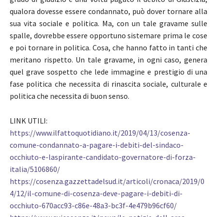
qualora dovesse essere condannato, può dover tornare alla
sua vita sociale e politica. Ma, con un tale gravame sulle
spalle, dovrebbe essere opportuno sistemare prima le cose
e poi tornare in politica. Cosa, che hanno fatto in tanti che
meritano rispetto. Un tale gravame, in ogni caso, genera
quel grave sospetto che lede immagine e prestigio di una
fase politica che necessita di rinascita sociale, culturale e
politica che necessita di buon senso.
LINK UTILI:
https://www.ilfattoquotidiano.it/2019/04/13/cosenza-
comune-condannato-a-pagare-i-debiti-del-sindaco-
occhiuto-e-laspirante-candidato-governatore-di-forza-
italia/5106860/
https://cosenza.gazzettadelsud.it/articoli/cronaca/2019/0
4/12/il-comune-di-cosenza-deve-pagare-i-debiti-di-
occhiuto-670acc93-c86e-48a3-bc3f-4e479b96cf60/