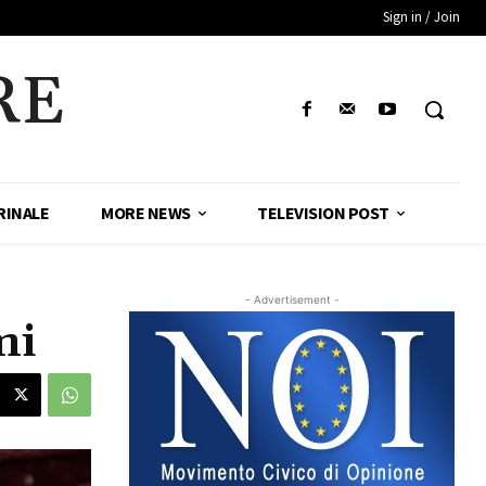
Sign in / Join
RE
RINALE
MORE NEWS
TELEVISION POST
- Advertisement -
mi