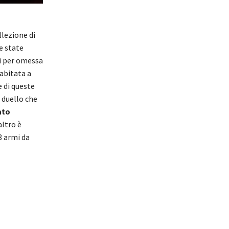
lezione di
e state
ti per omessa
abitata a
e di queste
 duello che
ato
altro è
8 armi da