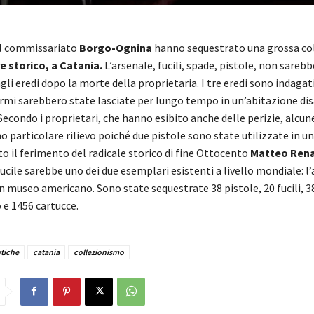
del commissariato
Borgo-Ognina
hanno sequestrato una grossa col
re storico, a Catania.
L’arsenale, fucili, spade, pistole, non sarebb
li eredi dopo la morte della proprietaria. I tre eredi sono indaga
armi sarebbero state lasciate per lungo tempo in un’abitazione dis
 Secondo i proprietari, che hanno esibito anche delle perizie, alcun
particolare rilievo poiché due pistole sono state utilizzate in un
o il ferimento del radicale storico di fine Ottocento
Matteo Ren
ucile sarebbe uno dei due esemplari esistenti a livello mondiale: l’
n museo americano. Sono state sequestrate 38 pistole, 20 fucili, 3
 e 1456 cartucce.
tiche
catania
collezionismo