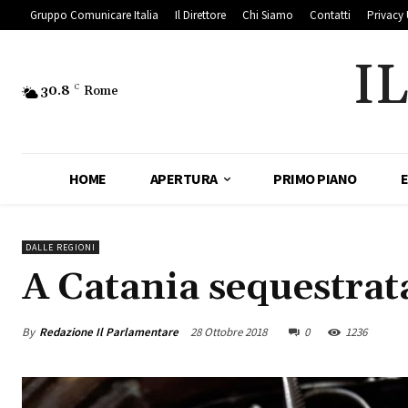
Gruppo Comunicare Italia
Il Direttore
Chi Siamo
Contatti
Privacy 
I
30.8
C
Rome
HOME
APERTURA
PRIMO PIANO
DALLE REGIONI
A Catania sequestrata
By
Redazione Il Parlamentare
28 Ottobre 2018
0
1236