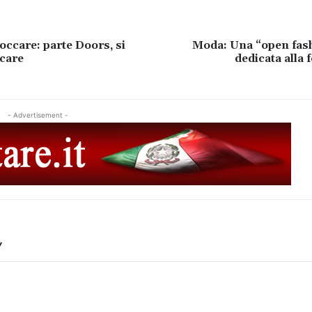
toccare: parte Doors, si
Moda: Una “open fas
ccare
dedicata alla
- Advertisement -
Y