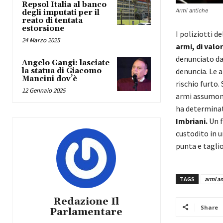
Repsol Italia al banco
Armi antiche
degli imputati per il
reato di tentata
estorsione
I poliziotti 
24 Marzo 2025
armi, di valo
denunciato dag
Angelo Gangi: lasciate
denuncia. Le 
la statua di Giacomo
Mancini dov’è
rischio furto.
12 Gennaio 2025
armi assumono 
ha determinat
Imbriani.
Un f
custodito in u
punta e taglio
TAGS
armi an
Redazione Il
Share
Parlamentare