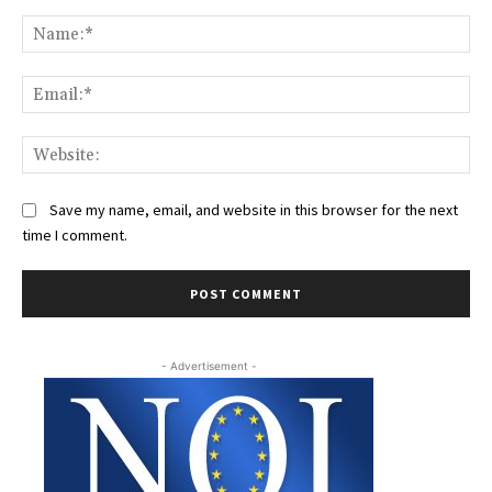
Comment:
Na
Ema
Web
Save my name, email, and website in this browser for the next
time I comment.
- Advertisement -