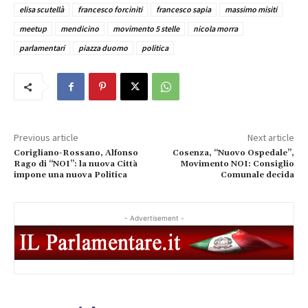
elisa scutellà
francesco forciniti
francesco sapia
massimo misiti
meetup
mendicino
movimento 5 stelle
nicola morra
parlamentari
piazza duomo
politica
Previous article
Next article
Corigliano-Rossano, Alfonso
Cosenza, “Nuovo Ospedale”,
Rago di “NOI”: la nuova Città
Movimento NOI: Consiglio
impone una nuova Politica
Comunale decida
- Advertisement -