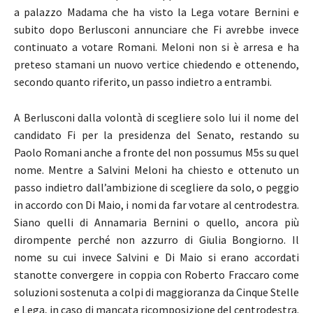
a palazzo Madama che ha visto la Lega votare Bernini e
subito dopo Berlusconi annunciare che Fi avrebbe invece
continuato a votare Romani. Meloni non si è arresa e ha
preteso stamani un nuovo vertice chiedendo e ottenendo,
secondo quanto riferito, un passo indietro a entrambi.
A Berlusconi dalla volontà di scegliere solo lui il nome del
candidato Fi per la presidenza del Senato, restando su
Paolo Romani anche a fronte del non possumus M5s su quel
nome. Mentre a Salvini Meloni ha chiesto e ottenuto un
passo indietro dall’ambizione di scegliere da solo, o peggio
in accordo con Di Maio, i nomi da far votare al centrodestra.
Siano quelli di Annamaria Bernini o quello, ancora più
dirompente perché non azzurro di Giulia Bongiorno. Il
nome su cui invece Salvini e Di Maio si erano accordati
stanotte convergere in coppia con Roberto Fraccaro come
soluzioni sostenuta a colpi di maggioranza da Cinque Stelle
e Lega, in caso di mancata ricomposizione del centrodestra.