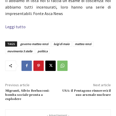
li abbiamo in lista noi si faccia un esame di coscienza: noi
abbiamo tutti incensurati, loro hanno una serie di
impresentabili. Fonte Asca News
Leggi tutto
TAGS
governo matteo renzi
luigi di maio
matteo renzi
movimento 5 stelle
politica
Previous article
Next article
Migranti, Silvio Berlusconi:
USA: il Pentagono rinnoverà il
bomba sociale pronta a
suo arsenale nucleare
esplodere
- Advertisement -