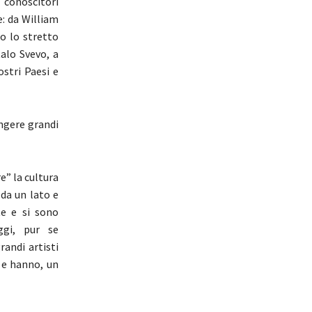
 conoscitori
e: da William
o lo stretto
talo Svevo, a
ostri Paesi e
ungere grandi
e” la cultura
 da un lato e
te e si sono
ggi, pur se
andi artisti
 e hanno, un