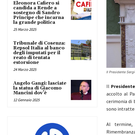
Eleonora Cafiero si
candida a Rende a
sostegno di Sandro
Principe che incarna
la grande politica
25 Marzo 2025
Tribunale di Cosenza:
Repsol Italia al banco
degli imputati per il
reato di tentata
estorsione
24 Marzo 2025
Il Presidente Serg
Angelo Gangi: lasciate
Il
Presidente
la statua di Giacomo
Mancini dov’è
accolto al Pa
12 Gennaio 2025
cerimonia di b
sono intratten
Al termine,
Rimembranza. 