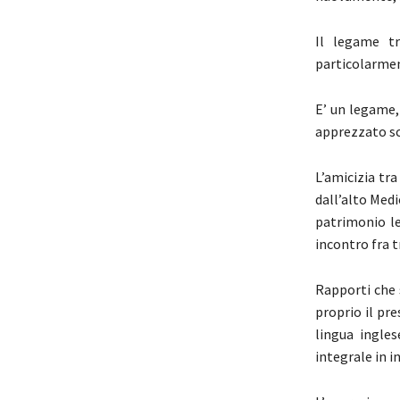
Il legame tr
particolarmen
E’ un legame,
apprezzato sc
L’amicizia tra
dall’alto Med
patrimonio le
incontro fra t
Rapporti che 
proprio il pr
lingua ingle
integrale in 