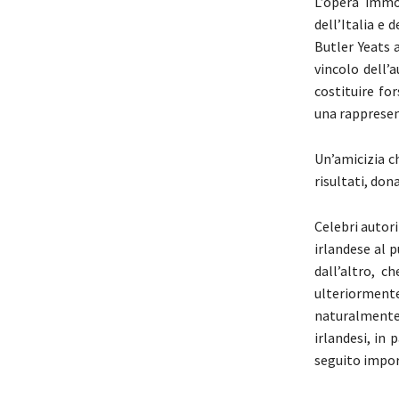
L’opera immor
dell’Italia e 
Butler Yeats 
vincolo dell’a
costituire fo
una rappresen
Un’amicizia ch
risultati, don
Celebri autori
irlandese al p
dall’altro, c
ulteriorment
naturalmente 
irlandesi, in
seguito import