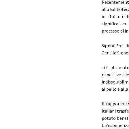
Recentemente,
alla Bibliotec
in Italia n
significativo
processo di i
Signor Presid
Gentile Signo
si è plasmato
rispettive id
indissolubilm
al bello e all
Il rapporto t
italiani trasf
potuto benefi
Un’esperienza