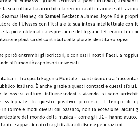
tale di numerosi, grandi scrittori e poeti irlandesi, eminenti
della sua cultura ha arricchito la reciproca attenzione e attrazion
a Seamus Heaney, da Samuel Beckett a James Joyce. Ed è propri
utore dell’Ulysses con l’Italia e la sua intesa intellettuale con I
rse la più emblematica espressione del legame letterario tra i n
tazione plastica del contributo alla plurale identità europea.
e portò entrambi gli scrittori, e con essi i nostri Paesi, a raggi
ando all’umanità capolavori universali.
 italiani – fra questi Eugenio Montale – contribuirono a “raccontar
ubblico italiano. È anche grazie a questi contatti e questi sforzi,
he le nostre culture, influenzandosi a vicenda, si sono arricchi
e sviluppate. In questo positivo percorso, il tempo di o
in forme e modi diversi dal passato, non fa eccezione: alcuni gr
 particolare del mondo della musica – come gli U2 – hanno avuto,
ante e appassionato tra gli italiani di diverse generazioni.