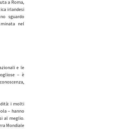
enuta a Roma,
ica irlandesi
uno sguardo
ulminata nel
zionali e le
gogliose – è
a conoscenza,
dità: i molti
isola – hanno
si al meglio.
erra Mondiale