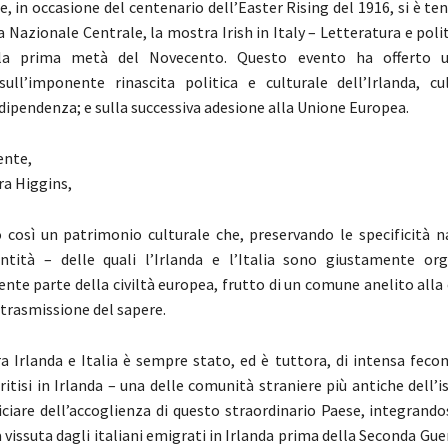
 in occasione del centenario dell’Easter Rising del 1916, si è t
a Nazionale Centrale, la mostra Irish in Italy – Letteratura e polit
ella prima metà del Novecento. Questo evento ha offerto 
 sull’imponente rinascita politica e culturale dell’Irlanda, c
ndipendenza; e sulla successiva adesione alla Unione Europea.
ente,
ra Higgins,
 così un patrimonio culturale che, preservando le specificità na
entità – delle quali l’Irlanda e l’Italia sono giustamente or
ente parte della civiltà europea, frutto di un comune anelito all
a trasmissione del sapere.
ra Irlanda e Italia è sempre stato, ed è tuttora, di intensa fecon
eritisi in Irlanda – una delle comunità straniere più antiche dell’
ciare dell’accoglienza di questo straordinario Paese, integrando
 vissuta dagli italiani emigrati in Irlanda prima della Seconda Gu