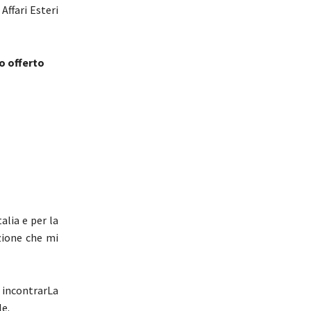
Affari Esteri
o offerto
alia e per la
azione che mi
e incontrarLa
le.