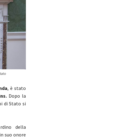
tato
anda
, è stato
ns.
Dopo la
i di Stato si
rdino della
in suo onore