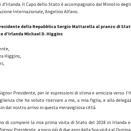
 d’Irlanda. Il Capo dello Stato è accompagnato dal Ministro degli 
azione Internazionale, Angelino Alfano.
Presidente della Repubblica Sergio Mattarella al pranzo di Stat
e d’Irlanda Michael D. Higgins
ente,
ra Higgins,
ri,
Signor Presidente, per le espressioni di stima e amicizia verso l’It
glienza che ha voluto riservare a me, a mia figlia, e alla deleg
n dal nostro arrivo in questa meravigliosa città.
mo di compiere la mia prima visita di Stato del 2018 in Irlanda 
gnor Presidente, a poco più di due anni dalla Sua visita al Quirina