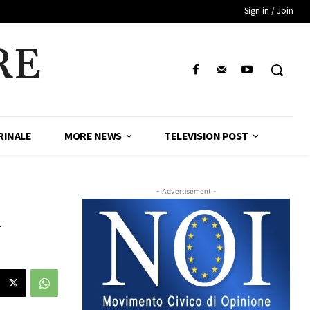
Sign in / Join
RE
RINALE
MORE NEWS
TELEVISION POST
- Advertisement -
n