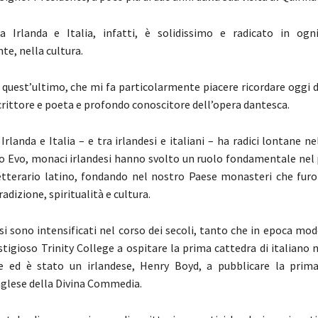
a Irlanda e Italia, infatti, è solidissimo e radicato in og
te, nella cultura.
 quest’ultimo, che mi fa particolarmente piacere ricordare oggi d
rittore e poeta e profondo conoscitore dell’opera dantesca.
 Irlanda e Italia – e tra irlandesi e italiani – ha radici lontane n
io Evo, monaci irlandesi hanno svolto un ruolo fondamentale nel 
tterario latino, fondando nel nostro Paese monasteri che furo
radizione, spiritualità e cultura.
si sono intensificati nel corso dei secoli, tanto che in epoca mo
estigioso Trinity College a ospitare la prima cattedra di italiano
se ed è stato un irlandese, Henry Boyd, a pubblicare la prim
inglese della Divina Commedia.