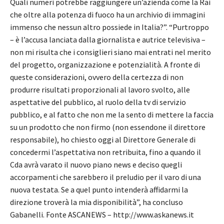
Quali numeri potrebbe raggiungere un’azienda come la Rai
che oltre alla potenza di fuoco ha un archivio di immagini
immenso che nessun altro possiede in Italia?”. “Purtroppo
– è l’accusa lanciata dalla giornalista e autrice televisiva –
non mi risulta che i consiglieri siano mai entrati nel merito
del progetto, organizzazione e potenzialità. A fronte di
queste considerazioni, ovvero della certezza di non
produrre risultati proporzionali al lavoro svolto, alle
aspettative del pubblico, al ruolo della tv di servizio
pubblico, e al fatto che non me la sento di mettere la faccia
su un prodotto che non firmo (non essendone il direttore
responsabile), ho chiesto oggi al Direttore Generale di
concedermi l’aspettativa non retribuita, fino a quando il
Cda avrà varato il nuovo piano news e deciso quegli
accorpamenti che sarebbero il preludio per il varo di una
nuova testata. Se a quel punto intenderà affidarmi la
direzione troverà la mia disponibilità”, ha concluso
Gabanelli. Fonte ASCANEWS – http://www.askanews.it