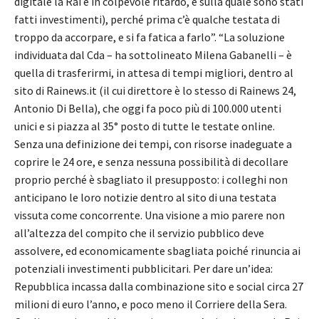
digitale la Rai è in colpevole ritardo, e sulla quale sono stati
fatti investimenti), perché prima c’è qualche testata di
troppo da accorpare, e si fa fatica a farlo”. “La soluzione
individuata dal Cda – ha sottolineato Milena Gabanelli – è
quella di trasferirmi, in attesa di tempi migliori, dentro al
sito di Rainews.it (il cui direttore è lo stesso di Rainews 24,
Antonio Di Bella), che oggi fa poco più di 100.000 utenti
unici e si piazza al 35° posto di tutte le testate online.
Senza una definizione dei tempi, con risorse inadeguate a
coprire le 24 ore, e senza nessuna possibilità di decollare
proprio perché è sbagliato il presupposto: i colleghi non
anticipano le loro notizie dentro al sito di una testata
vissuta come concorrente. Una visione a mio parere non
all’altezza del compito che il servizio pubblico deve
assolvere, ed economicamente sbagliata poiché rinuncia ai
potenziali investimenti pubblicitari. Per dare un’idea:
Repubblica incassa dalla combinazione sito e social circa 27
milioni di euro l’anno, e poco meno il Corriere della Sera.