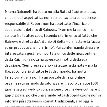
Milena Gabanelli
Milena Gabanelli ha detto no alla Rai e si è autosospesa,
chiedendo l’aspettativa non retribuita: la ex conduttrice e
responsabile di Report non ha accettato l’incarico di
supervisione del sito di Rainews. “Non me la sento – ha
scritto fra le altre cose, facendo riferimento al fatto che
Rainews è diretta da Antonio Di Bella – di mettere la faccia
su un prodotto che non firmo”. Pur confermando di essere
interessata a gestire un portale unico delle news online
della Rai, in una nota ha spiegato i motivi della sua
decisione. “Sembrerà strano – si legge nella nota – ma la
Rai, al contrario di tutte le tv del mondo, ha molti
telegiornali, ma non ha un portale di news online
organizzato in modo da valorizzare il lavoro dei suoi 1600
giornalisti sul web. La concessione dice che deve colmare il
gap digitale, poiché una grande fetta di popolazione non si
informa più attraverso i canali tradizionali, e ad oggi è
completamente esclusa dal servizio pubblico pur pagando