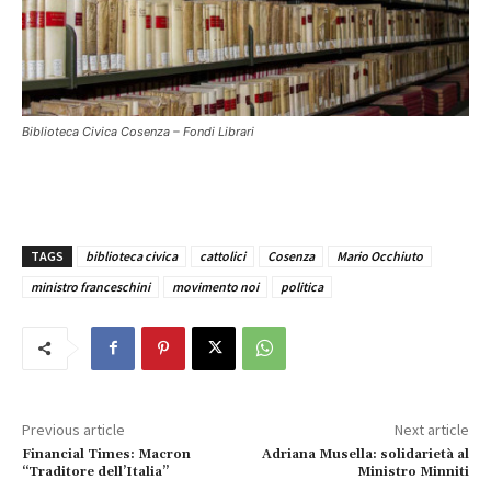
Biblioteca Civica Cosenza – Fondi Librari
TAGS
biblioteca civica
cattolici
Cosenza
Mario Occhiuto
ministro franceschini
movimento noi
politica
Previous article
Next article
Financial Times: Macron
Adriana Musella: solidarietà al
“Traditore dell’Italia”
Ministro Minniti