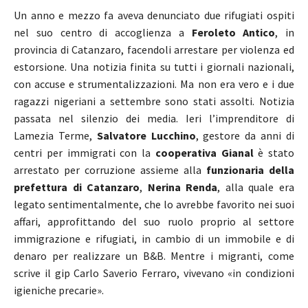
Un anno e mezzo fa aveva denunciato due rifugiati ospiti
nel suo centro di accoglienza a
Feroleto Antico
, in
provincia di Catanzaro, facendoli arrestare per violenza ed
estorsione. Una notizia finita su tutti i giornali nazionali,
con accuse e strumentalizzazioni. Ma non era vero e i due
ragazzi nigeriani a settembre sono stati assolti. Notizia
passata nel silenzio dei media. Ieri l’imprenditore di
Lamezia Terme,
Salvatore Lucchino
, gestore da anni di
centri per immigrati con la
cooperativa Gianal
è stato
arrestato per corruzione assieme alla
funzionaria della
prefettura di Catanzaro
,
Nerina Renda
, alla quale era
legato sentimentalmente, che lo avrebbe favorito nei suoi
affari, approfittando del suo ruolo proprio al settore
immigrazione e rifugiati, in cambio di un immobile e di
denaro per realizzare un B&B. Mentre i migranti, come
scrive il gip Carlo Saverio Ferraro, vivevano «in condizioni
igieniche precarie».