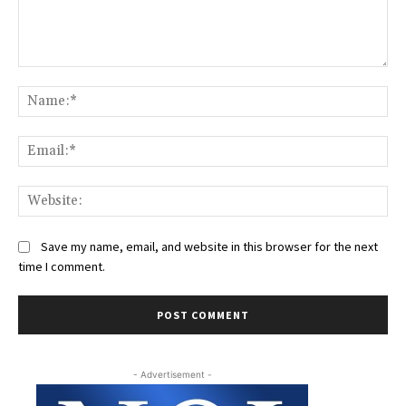
Comment:
Na
Ema
Web
Save my name, email, and website in this browser for the next
time I comment.
- Advertisement -