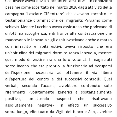
Cas invece aveva dovuto ‘accontentarsi’ di 80. In condizioni
pessime come accertato nel marzo 2016 dagli attivisti della
campagna ‘Lasciate-CIEentrare’ che avevano raccolto le
testimonianze drammatiche dei migranti: «Viviamo come
schiavi». Mentre Lucchino aveva assicurato che godevano di
un’ottima accoglienza, e di fronte alla contestazione che
mancavano le lenzuola e gli ospiti vestivano anche a marzo
con infradito e abiti estivi, aveva risposto che era
un’abitudine dei migranti dormire senza lenzuola, mentre
quel modo di vestire era una loro volontà. I magistrati
sottolineano che era proprio la funzionaria ad occuparsi
dell’ispezione necessaria ad ottenere il via libera
all’apertura del centro e dei successivi controlli. Quei
verbali, secondo l’accusa, avrebbero contenuto solo
riferimenti «volutamente generici e sostanzialmente
positivi», omettendo «aspetti che risultavano
assolutamente negativi». In effetti un successivo
sopralluogo, effettuato da Vigili del fuoco e Asp, avrebbe