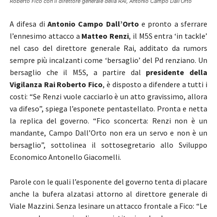
Roberto Fico con il direttore generale della RAI, Antonio Campo Dall’Orto
A difesa di
Antonio Campo Dall’Orto
e pronto a sferrare
l’ennesimo attacco a
Matteo Renzi
, il M5S entra ‘in tackle’
nel caso del direttore generale Rai, additato da rumors
sempre più incalzanti come ‘bersaglio’ del Pd renziano. Un
bersaglio che il M5S, a partire dal
presidente della
Vigilanza Rai Roberto Fico
, è disposto a difendere a tutti i
costi: “Se Renzi vuole cacciarlo è un atto gravissimo, allora
va difeso”, spiega l’esponete pentastellato. Pronta e netta
la replica del governo. “Fico sconcerta: Renzi non è un
mandante, Campo Dall’Orto non era un servo e non è un
bersaglio”, sottolinea il sottosegretario allo Sviluppo
Economico Antonello Giacomelli.
Parole con le quali l’esponente del governo tenta di placare
anche la bufera alzatasi attorno al direttore generale di
Viale Mazzini. Senza lesinare un attacco frontale a Fico: “Le