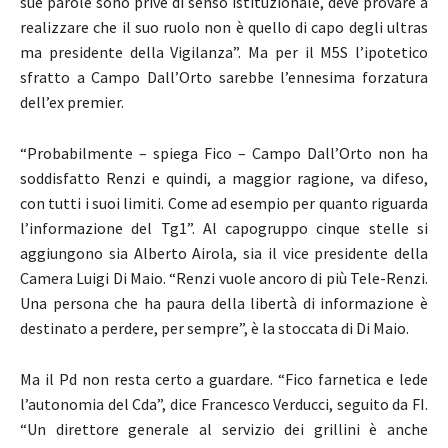
sue parole sono prive di senso istituzionale, deve provare a
realizzare che il suo ruolo non è quello di capo degli ultras
ma presidente della Vigilanza”. Ma per il M5S l’ipotetico
sfratto a Campo Dall’Orto sarebbe l’ennesima forzatura
dell’ex premier.
“Probabilmente – spiega Fico – Campo Dall’Orto non ha
soddisfatto Renzi e quindi, a maggior ragione, va difeso,
con tutti i suoi limiti. Come ad esempio per quanto riguarda
l’informazione del Tg1”. Al capogruppo cinque stelle si
aggiungono sia Alberto Airola, sia il vice presidente della
Camera Luigi Di Maio. “Renzi vuole ancoro di più Tele-Renzi.
Una persona che ha paura della libertà di informazione è
destinato a perdere, per sempre”, è la stoccata di Di Maio.
Ma il Pd non resta certo a guardare. “Fico farnetica e lede
l’autonomia del Cda”, dice Francesco Verducci, seguito da FI.
“Un direttore generale al servizio dei grillini è anche