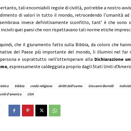
ertanto, tali encomiabili regole di civiltà, potrebbe a nostro avvis
dimento di valori in tutto il mondo, retrocedendo l’umanità ad 
 sembrava invece definitivamente sconfitto, tant’ è che sono 
incivili quei paesi che non rispettavano tali norme etiche impresci
quindi, che il giuramento fatto sulla Bibbia, da coloro che hann
native del Paese più importante del mondo, li illumini nel far r
a persona e soprattutto nell’ottemperare alla
Dichiarazione un
uomo
, espressamente caldeggiata proprio dagli Stati Uniti d’Americ
ietico
bibbia
credo religioso
diritti dell'uomo
Giovanni Borrelli
individ
 uniti d'america
USA