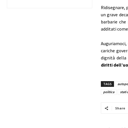
Ridisegnare, p
un grave deca
barbarie che
additati come 
Auguriamoci, 
cariche gover
dignità dell
diritti dell’
TAGS
autopo
politica
stati
Share