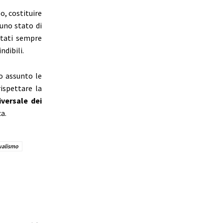
o, costituire
uno stato di
stati sempre
ndibili.
o assunto le
ispettare la
iversale dei
a.
ualismo