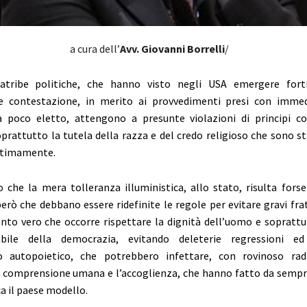
a cura dell’
Avv. Giovanni Borrelli
/
iatribe politiche, che hanno visto negli USA emergere forti
 e contestazione, in merito ai provvedimenti presi con imme
 poco eletto, attengono a presunte violazioni di principi cos
oprattutto la tutela della razza e del credo religioso che sono s
ltimamente.
o che la mera tolleranza illuministica, allo stato, risulta fors
però che debbano essere ridefinite le regole per evitare gravi frat
nto vero che occorre rispettare la dignità dell’uomo e soprattut
bile della democrazia, evitando deleterie regressioni ed
mo autopoietico, che potrebbero infettare, con rovinoso rad
la comprensione umana e l’accoglienza, che hanno fatto da sempre
a il paese modello.