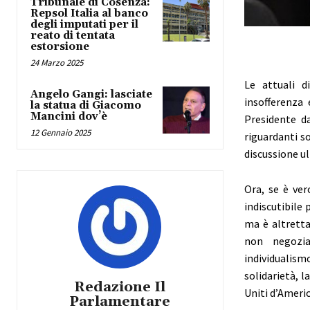
Tribunale di Cosenza:
Repsol Italia al banco
degli imputati per il
reato di tentata
estorsione
24 Marzo 2025
Le attuali d
Angelo Gangi: lasciate
insofferenza
la statua di Giacomo
Mancini dov’è
Presidente da
12 Gennaio 2025
riguardanti s
discussione u
Ora, se è ver
indiscutibile 
ma è altretta
non negozia
individualis
solidarietà, 
Redazione Il
Uniti d’Americ
Parlamentare