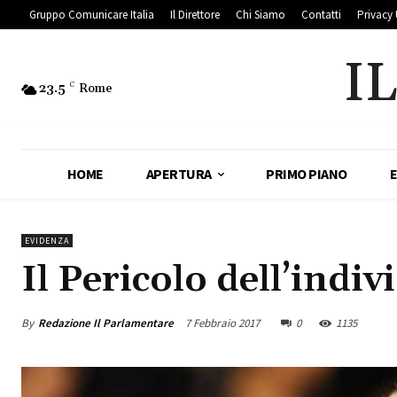
Gruppo Comunicare Italia
Il Direttore
Chi Siamo
Contatti
Privacy 
I
23.5
C
Rome
HOME
APERTURA
PRIMO PIANO
EVIDENZA
Il Pericolo dell’indi
By
Redazione Il Parlamentare
7 Febbraio 2017
0
1135