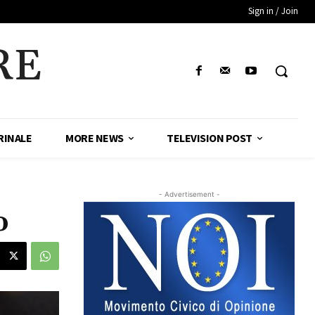
Sign in / Join
RE
RINALE
MORE NEWS
TELEVISION POST
- Advertisement -
o