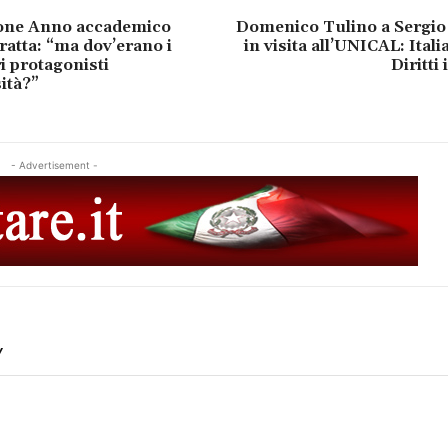
one Anno accademico
Domenico Tulino a Sergio 
atta: “ma dov’erano i
in visita all’UNICAL: Itali
i protagonisti
Diritti 
ità?”
- Advertisement -
Y