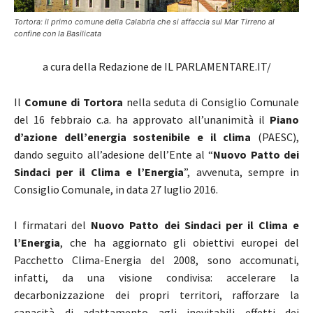
Tortora: il primo comune della Calabria che si affaccia sul Mar Tirreno al
confine con la Basilicata
a cura della Redazione de IL PARLAMENTARE.IT/
Il
Comune di Tortora
nella seduta di Consiglio Comunale
del 16 febbraio c.a. ha approvato all’unanimità il
Piano
d’azione dell’energia sostenibile e il clima
(PAESC),
dando seguito all’adesione dell’Ente al “
Nuovo Patto dei
Sindaci
per il Clima e l’Energia
”, avvenuta, sempre in
Consiglio Comunale, in data 27 luglio 2016.
I firmatari del
Nuovo Patto dei Sindaci per il Clima e
l’Energia
, che ha aggiornato gli obiettivi europei del
Pacchetto Clima-Energia del 2008, sono accomunati,
infatti, da una visione condivisa: accelerare la
decarbonizzazione dei propri territori, rafforzare la
capacità di adattamento agli inevitabili effetti dei