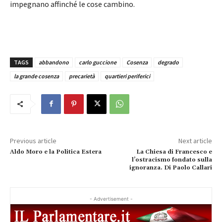
impegnano affinché le cose cambino.
TAGS
abbandono
carlo guccione
Cosenza
degrado
la grande cosenza
precarietà
quartieri periferici
Previous article
Next article
Aldo Moro e la Politica Estera
La Chiesa di Francesco e
l’ostracismo fondato sulla
ignoranza. Di Paolo Callari
- Advertisement -