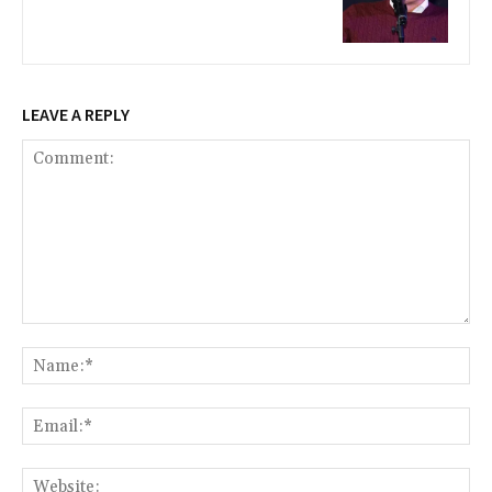
LEAVE A REPLY
Comment:
Na
Ema
Web