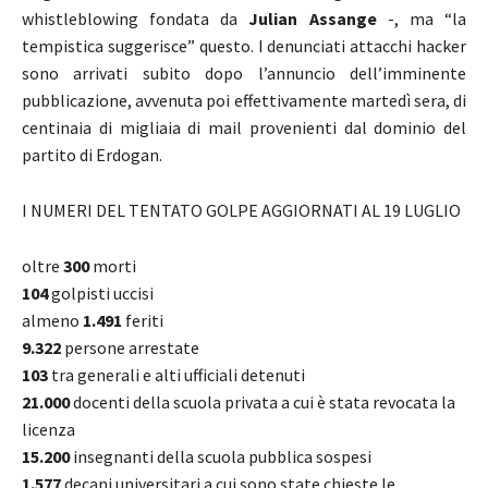
whistleblowing fondata da
Julian Assange
-, ma “la
tempistica suggerisce” questo. I denunciati attacchi hacker
sono arrivati subito dopo l’annuncio dell’imminente
pubblicazione, avvenuta poi effettivamente martedì sera, di
centinaia di migliaia di mail provenienti dal dominio del
partito di Erdogan.
I NUMERI DEL TENTATO GOLPE AGGIORNATI AL 19 LUGLIO
oltre
300
morti
104
golpisti uccisi
almeno
1.491
feriti
9.322
persone arrestate
103
tra generali e alti ufficiali detenuti
21.000
docenti della scuola privata a cui è stata revocata la
licenza
15.200
insegnanti della scuola pubblica sospesi
1.577
decani universitari a cui sono state chieste le