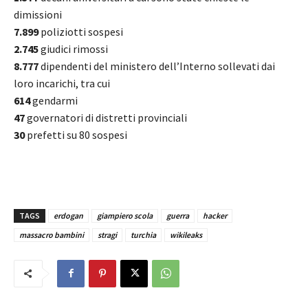
dimissioni
7.899
poliziotti sospesi
2.745
giudici rimossi
8.777
dipendenti del ministero dell’Interno sollevati dai
loro incarichi, tra cui
614
gendarmi
47
governatori di distretti provinciali
30
prefetti su 80 sospesi
TAGS
erdogan
giampiero scola
guerra
hacker
massacro bambini
stragi
turchia
wikileaks