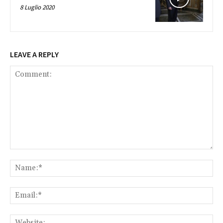
8 Luglio 2020
LEAVE A REPLY
Comment:
Na
Ema
Web