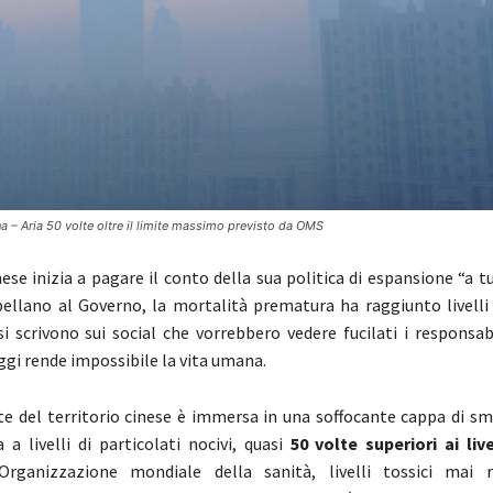
na – Aria 50 volte oltre il limite massimo previsto da OMS
ese inizia a pagare il conto della sua politica di espansione “a tutt
ribellano al Governo, la mortalità prematura ha raggiunto livelli 
esi scrivono sui social che vorrebbero vedere fucilati i responsab
ggi rende impossibile la vita umana.
e del territorio cinese è immersa in una soffocante cappa di sm
 a livelli di particolati nocivi, quasi
50 volte superiori ai liv
l’Organizzazione mondiale della sanità, livelli tossici mai r