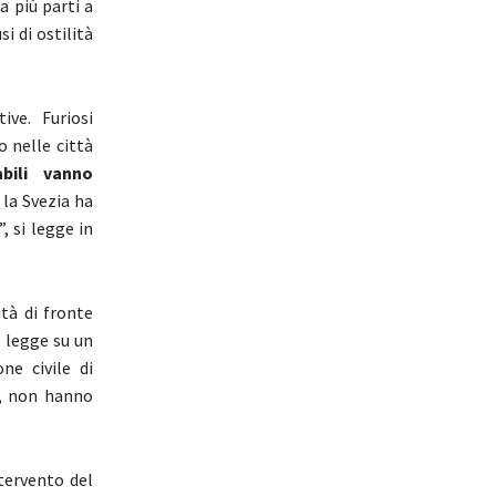
a più parti a
i di ostilità
ive. Furiosi
 nelle città
abili vanno
 la Svezia ha
, si legge in
ità di fronte
i legge su un
ne civile di
e, non hanno
tervento del