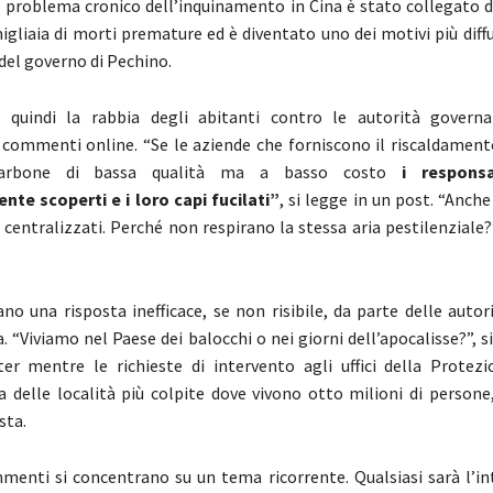
l problema cronico dell’inquinamento in Cina è stato collegato d
igliaia di morti premature ed è diventato uno dei motivi più diffus
del governo di Pechino.
 quindi la rabbia degli abitanti contro le autorità governat
 commenti online. “Se le aziende che forniscono il riscaldamento
arbone di bassa qualità ma a basso costo
i respons
te scoperti e i loro capi fucilati”
, si legge in un post. “Anche
centralizzati. Perché non respirano la stessa aria pestilenziale?”
no una risposta inefficace, se non risibile, da parte delle autor
 “Viviamo nel Paese dei balocchi o nei giorni dell’apocalisse?”, s
er mentre le richieste di intervento agli uffici della Protezio
 delle località più colpite dove vivono otto milioni di person
sta.
menti si concentrano su un tema ricorrente. Qualsiasi sarà l’in