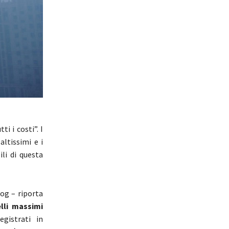
i i costi”. I
altissimi e i
ili di questa
og – riporta
elli massimi
egistrati in