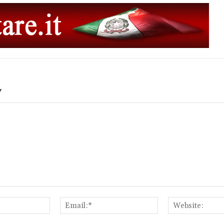
Y
Name:*
Email:*