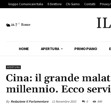
Gruppo Comunicare Italia
Il Direttore
Chi Siamo
Contatti
Privacy 
I
21.7
C
Rome
HOME
APERTURA
PRIMO PIANO
APERTURA
Cina: il grande malat
millennio. Ecco servi
By
Redazione Il Parlamentare
11 Novembre 2015
0
849