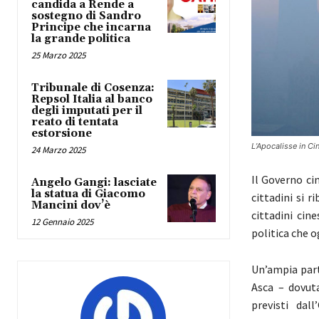
candida a Rende a
sostegno di Sandro
Principe che incarna
la grande politica
25 Marzo 2025
Tribunale di Cosenza:
Repsol Italia al banco
degli imputati per il
reato di tentata
estorsione
L’Apocalisse in Ci
24 Marzo 2025
Il Governo cin
Angelo Gangi: lasciate
la statua di Giacomo
cittadini si 
Mancini dov’è
cittadini cin
12 Gennaio 2025
politica che o
Un’ampia part
Asca – dovuta
previsti dal