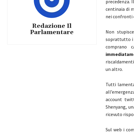
precedenza. I
centinaia di m
nei confronti 
Redazione Il
Parlamentare
Non stupisce
soprattutto i
comprano c
immediatamen
riscaldamenti 
un altro.
Tutti lamenta
all’emergenza.
account twitt
Shenyang, una
ricevuto rispo
Sul web i com