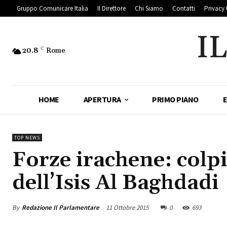
Gruppo Comunicare Italia
Il Direttore
Chi Siamo
Contatti
Privacy 
I
20.8
C
Rome
HOME
APERTURA
PRIMO PIANO
TOP NEWS
Forze irachene: colpit
dell’Isis Al Baghdadi
By
Redazione Il Parlamentare
11 Ottobre 2015
0
693