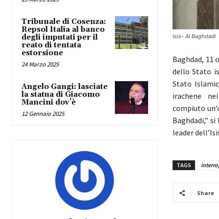
Tribunale di Cosenza:
Repsol Italia al banco
degli imputati per il
Isis- Al Baghdadi
reato di tentata
estorsione
Baghdad, 11 o
24 Marzo 2025
dello Stato i
Stato Islamic
Angelo Gangi: lasciate
la statua di Giacomo
irachene nei
Mancini dov’è
compiuto un’o
12 Gennaio 2025
Baghdadi,” si
leader dell’Isi
TAGS
interro
Share