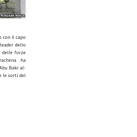
o con il capo
leader dello
 delle forze
irachena ha
Abu Bakr al-
 le sorti del