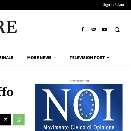
Sign in / Join
RE
RINALE
MORE NEWS
TELEVISION POST
- Advertisement -
ffo