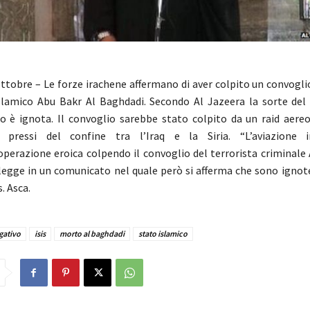
ttobre – Le forze irachene affermano di aver colpito un convogli
slamico Abu Bakr Al Baghdadi. Secondo Al Jazeera la sorte del 
o è ignota. Il convoglio sarebbe stato colpito da un raid aereo
 pressi del confine tra l’Iraq e la Siria. “L’aviazione 
perazione eroica colpendo il convoglio del terrorista criminale 
 legge in un comunicato nel quale però si afferma che sono ignote
s. Asca.
gativo
isis
morto al baghdadi
stato islamico