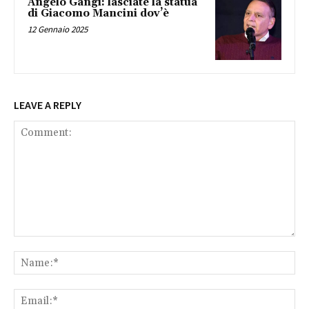
Angelo Gangi: lasciate la statua
di Giacomo Mancini dov’è
12 Gennaio 2025
LEAVE A REPLY
Comment:
Na
Ema