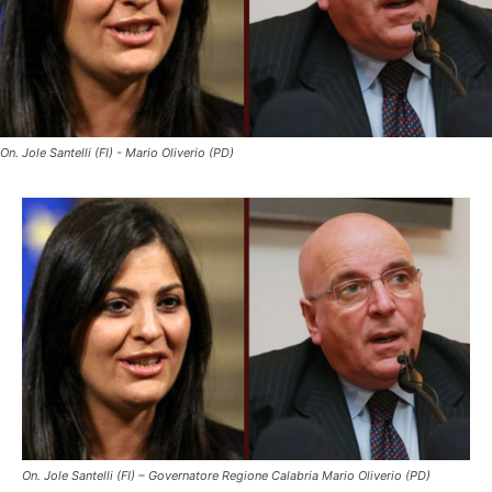
On. Jole Santelli (FI) - Mario Oliverio (PD)
On. Jole Santelli (FI) – Governatore Regione Calabria Mario Oliverio (PD)