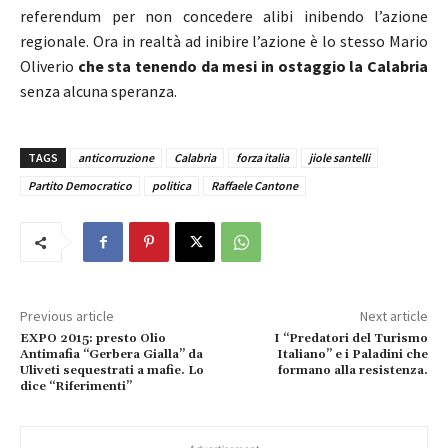
referendum per non concedere alibi inibendo l’azione
regionale. Ora in realtà ad inibire l’azione è lo stesso Mario
Oliverio
che sta tenendo da mesi in ostaggio la Calabria
senza alcuna speranza.
TAGS
anticorruzione
Calabria
forza italia
jiole santelli
Partito Democratico
politica
Raffaele Cantone
Previous article
Next article
EXPO 2015: presto Olio
I “Predatori del Turismo
Antimafia “Gerbera Gialla” da
Italiano” e i Paladini che
Uliveti sequestrati a mafie. Lo
formano alla resistenza.
dice “Riferimenti”