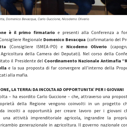
atta, Domenico Bevacqua, Carlo Guccione, Nicodemo Oliverio
one è il primo firmatario
e presenti alla Conferenza a forn
 Consigliere Regionale
Domenico Bevacqua
(cofirmatario del Pr
tta
(Consigliere ISMEA-PD) e
Nicodemo Oliverio
(capogr
Agricoltura della Camera dei Deputati). Nel corso della Conf
itato il Presidente del
Coordinamento Nazionale Antimafia “R
lla
e la sua proposta di far convergere all’interno della Prop
cati alla mafia.
ONE, LA TERRA: DA INCOLTA AD OPPORTUNITA’ PER I GIOVANI
olta – ha esordito Carlo Guccione – che, attraverso una proposta
roprietà della Regione vengono coinvolti in un progetto ch
 da incolti a opportunità per creare lavoro per i giovani c
e una attività imprenditoriale agricola, ingrandire la propri
l ricambio generazionale in agricoltura. Il governo nazionale co