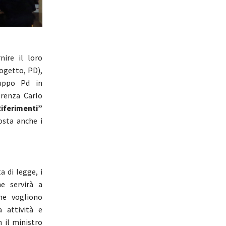
ire il loro
ogetto, PD),
uppo Pd in
erenza Carlo
iferimenti”
osta anche i
 di legge, i
e servirà a
he vogliono
a attività e
n il ministro