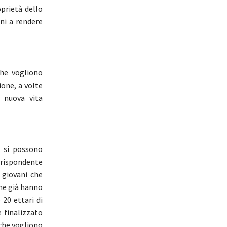
prietà dello
ni a rendere
che vogliono
ione, a volte
a nuova vita
i si possono
orrispondente
 giovani che
che già hanno
20 ettari di
e finalizzato
 che vogliono