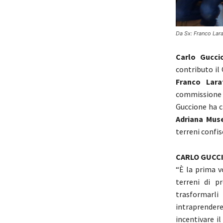
Da Sx: Franco Lar
Carlo Gucci
contributo il
Franco Lara
commissione 
Guccione ha c
Adriana Muse
terreni confis
CARLO GUCCI
“È la prima v
terreni di p
trasformarli
intraprender
incentivare i