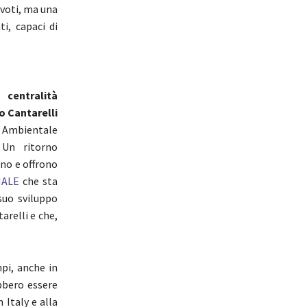
 voti, ma una
i, capaci di
a centralità
o Cantarelli
à Ambientale
 Un ritorno
ono e offrono
NALE
che sta
suo sviluppo
arelli e che,
pi, anche in
bbero essere
 Italy e alla