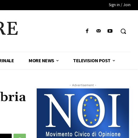
Sign in / Join
RE
RINALE
MORE NEWS
TELEVISION POST
- Advertisement -
abria