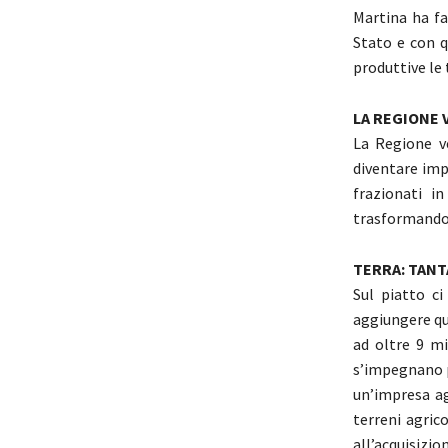
Martina ha fa
Stato e con q
produttive le 
LA REGIONE 
La Regione ve
diventare impr
frazionati in
trasformandol
TERRA: TANT
Sul piatto ci
aggiungere que
ad oltre 9 mi
s’impegnano pe
un’impresa ag
terreni agric
all’acquisizio