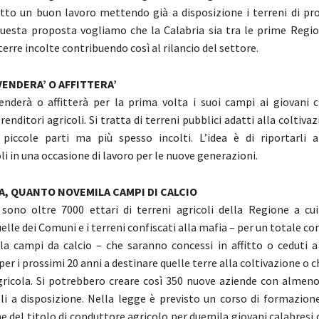
tto un buon lavoro mettendo già a disposizione i terreni di pro
uesta proposta vogliamo che la Calabria sia tra le prime Regio
terre incolte contribuendo così al rilancio del settore.
VENDERA’ O AFFITTERA’
nderà o affitterà per la prima volta i suoi campi ai giovani 
enditori agricoli. Si tratta di terreni pubblici adatti alla coltivaz
 piccole parti ma più spesso incolti. L’idea è di riportarli 
i in una occasione di lavoro per le nuove generazioni.
A, QUANTO NOVEMILA CAMPI DI CALCIO
 sono oltre 7000 ettari di terreni agricoli della Regione a cu
lle dei Comuni e i terreni confiscati alla mafia – per un totale c
la campi da calcio – che saranno concessi in affitto o ceduti a
r i prossimi 20 anni a destinare quelle terre alla coltivazione o 
ricola. Si potrebbero creare così 350 nuove aziende con almeno 
oli a disposizione. Nella legge è previsto un corso di formazion
ne del titolo di conduttore agricolo per duemila giovani calabresi