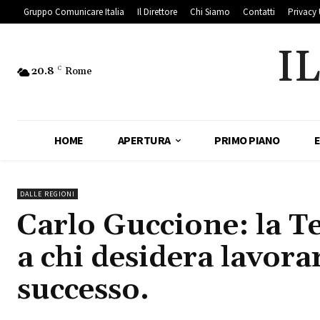
Gruppo Comunicare Italia
Il Direttore
Chi Siamo
Contatti
Privacy 
I
20.8
C
Rome
HOME
APERTURA
PRIMO PIANO
DALLE REGIONI
Carlo Guccione: la T
a chi desidera lavora
successo.