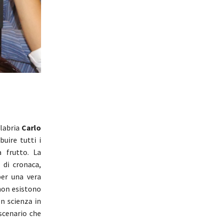
alabria
Carlo
uire tutti i
a frutto. La
 di cronaca,
per una vera
non esistono
n scienza in
scenario che