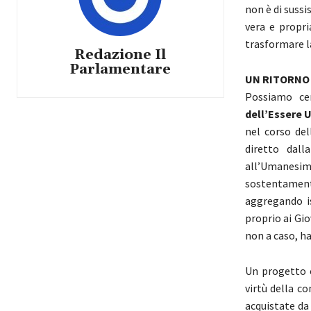
non è di sussi
vera e propri
trasformare la
Redazione Il
Parlamentare
UN RITORNO
Possiamo ce
dell’Essere
nel corso del
diretto dall
all’Umanesimo
sostentament
aggregando is
proprio ai Gi
non a caso, h
Un progetto 
virtù della c
acquistate da