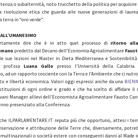
stenza o subalternità, noto trucchetto della politica per acquisire
a rivoluzione etica che guarda alle nuove generazioni di laureat
 terra in “oro verde”.
 ALL’UMANESIMO
rtamente dire che è in atto quel processo di
ritorno all
 Umano
predetto dal Decano dell’Economia Agroalimentare
Faust
le sue lezioni nel Master in Dieta Mediterranea e Sostenibilit
a prof.ssa
Luana Gallo
presso l’Università della Calabria.
, ad un rapporto cosciente con la Terra e l’Ambiente che ci nutr
o e libertà economica. Valori oggi espressi anche da una
BIEN
tituzioni di ogni ordine e grado e che ha scelto di affidare il 
ovani Manager allievi dell’Economista Agroalimentare Fausto Cant
anno presenziato alla Conferenza.
che ILPARLAMENTARE.IT reputa più che opportuno, attesi i tem
onservazione e attribuzione delle Terre che, diversamente, potre
 multinazionali o società estere con conseguenti danni al Made in