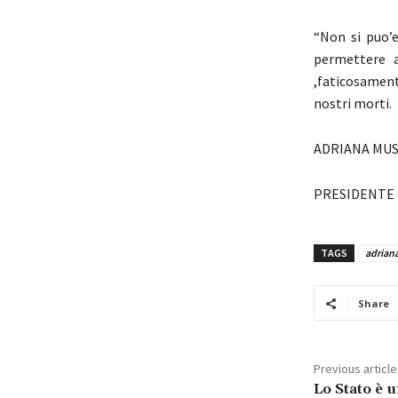
“Non si puo’e
permettere a
,faticosamen
nostri morti.
ADRIANA MUS
PRESIDENTE
TAGS
adrian
Share
Previous article
Lo Stato è 