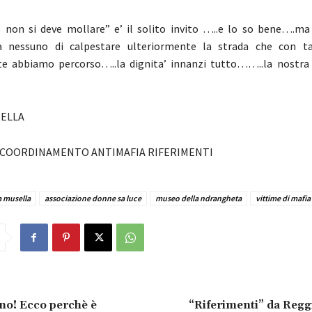
 non si deve mollare” e’ il solito invito …..e lo so bene….ma
 nessuno di calpestare ulteriormente la strada che con tant
te abbiamo percorso…..la dignita’ innanzi tutto……..la nostra 
ELLA
 COORDINAMENTO ANTIMAFIA RIFERIMENTI
a musella
associazione donne sa luce
museo della ndrangheta
vittime di mafia
uno! Ecco perchè è
“Riferimenti” da Regg