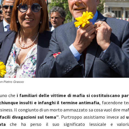
on Pietro Grasso
tuno che
i familiari delle vittime di mafia
si costituiscano part
chiunque insulti e infanghi il termine antimafia
, facendone te
business. Il congiunto di un morto ammazzato sa cosa vuol dire ma
facili divagazioni sul tema”
. Purtroppo assistiamo invece ad
u
ata
che ha perso il suo significato lessicale e valori