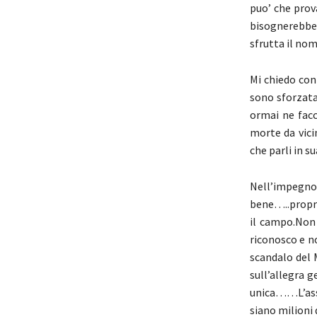
puo’ che prov
bisognerebbe 
sfrutta il nom
Mi chiedo con 
sono sforzata 
ormai ne facc
morte da vici
che parli in su
Nell’impegno
bene…..propri
il campo.Non 
riconosco e n
scandalo del 
sull’allegra g
unica……L’ass
siano milioni 