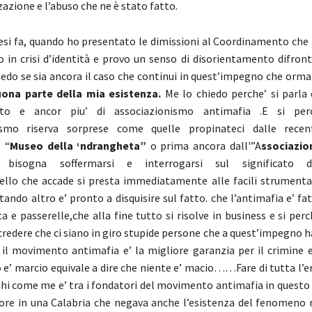
azione e l’abuso che ne è stato fatto.
i fa, quando ho presentato le dimissioni al Coordinamento che 
o in crisi d’identità e provo un senso di disorientamento difron
iedo se sia ancora il caso che continui in quest’impegno che orm
ona parte della mia esistenza.
Me lo chiedo perche’ si parla 
tto e ancor piu’ di associazionismo antimafia .E si pe
nismo riserva sorprese come quelle propinateci dalle recent
l “
Museo della ‘ndrangheta”
o prima ancora dall'”A
ssociazio
, bisogna soffermarsi e interrogarsi sul significato d
lo che accade si presta immediatamente alle facili strumental
tando altro e’ pronto a disquisire sul fatto. che l’antimafia e’ f
ta e passerelle,che alla fine tutto si risolve in business e si perch
e credere che ci siano in giro stupide persone che a quest’impegno 
 il movimento antimafia e’ la migliore garanzia per il crimine e l
o e’ marcio equivale a dire che niente e’ macio……Fare di tutta l’e
 Chi come me e’ tra i fondatori del movimento antimafia in questo
ore in una Calabria che negava anche l’esistenza del fenomeno