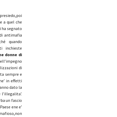
presiedo,poi
te a quel che
ai ha segnato
di antimafia
rché quando
i inchieste
ne donne di
ell’impegno
izzazioni di
atta sempre e
e’ in effetti
hanno dato la
’illegalita’.
rba un fascio
 Paese ene e’
 mafioso,non