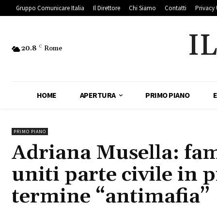
Gruppo Comunicare Italia
Il Direttore
Chi Siamo
Contatti
Privacy 
I
20.8
C
Rome
HOME
APERTURA
PRIMO PIANO
PRIMO PIANO
Adriana Musella: fami
uniti parte civile in 
termine “antimafia”