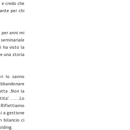
 e credo che
ante per chi
e per anni mi
’ seminariale
 ha visto la
e una storia
eri lo sanno
 abbandonare
tta ..Non la
ntita’. ……Lo
.Riflettiamo
si a gestione
 bilancio ci
olding.