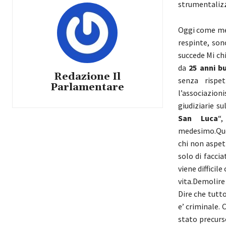
strumentalizz
Oggi come mes
respinte, son
succede Mi ch
da
25 anni bu
Redazione Il
senza rispe
Parlamentare
l’associazio
giudiziarie su
San Luca
“
medesimo.Quel
chi non aspet
solo di faccia
viene difficil
vita.Demolire
Dire che tutt
e’ criminale.
stato precurs