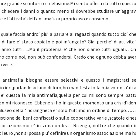
are grande sconforto e delusione.Mi sento offesa da tutto questo
chiedere i danni o quanto meno si dovrebbe studiare un’aggrav
e e l’attivita’ dell’antimafia a proprio uso e consumo .
quale faccia andro’ piu’ a parlare ai ragazzi quando tutto cio’ ch
di fare e’ stato copiato e poi infangato? Gia’ perche’ di attivita
iamo tutti…..Ma il problema e’ che non siamo tutti uguali…Chi
no come noi, non può confondersi. Credo che ognuno debba aver
a vece.
 antimafia bisogna essere selettivi e questo i magistrati s
o ieri,parlando ad uno di loro,ho manifestato la mia volonta’ di
e’ questa la mia antimafia,quella per cui mi sono sempre battu
on mi riconosco. Ebbene si ho in questo momento una crisi d’ide
Museo della ‘ ndrangheta e’ solo l’ultimo in ordine di tempo……
estione dei beni confiscati o sulle cooperative varie ,scatole cine
ociazionismo e’ in zona ombra . Ritengo,inoltre che quando in
di euro ,non si possa piu’ definire un organismo associazione ma h