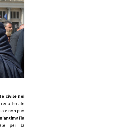
e civile nei
rreno fertile
fia e non può
n’antimafia
ale per la