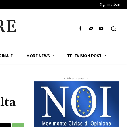
Sign in / Join
RE
RINALE
MORE NEWS
TELEVISION POST
- Advertisement -
lta