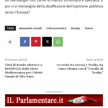
un hamburger con carne di manzo ormonata e speziata. E
poi ci si meraviglia della disaffezione dell’opinione pubblica
verso l’Europa?
TAGS
alessandro corneli
Crisi economica
Europa
Grecia
Previous article
Next article
Città di Rende aderisce a
Accordo tra Grecia e Troika: ha
BIENNALE della Dieta
vinto Obama con il “Cavallo di
Mediterranea per i Diritti
Troika”
Umani al Cibo Sano
- Advertisement -