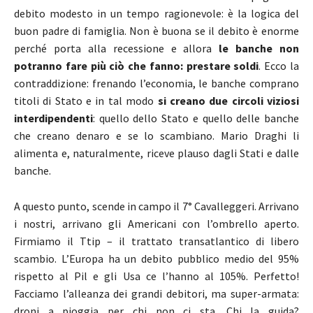
debito modesto in un tempo ragionevole: è la logica del
buon padre di famiglia. Non è buona se il debito è enorme
perché porta alla recessione e allora
le banche non
potranno fare più ciò che fanno: prestare soldi
. Ecco la
contraddizione: frenando l’economia, le banche comprano
titoli di Stato e in tal modo
si creano due circoli viziosi
interdipendenti
: quello dello Stato e quello delle banche
che creano denaro e se lo scambiano. Mario Draghi li
alimenta e, naturalmente, riceve plauso dagli Stati e dalle
banche.
A questo punto, scende in campo il 7° Cavalleggeri. Arrivano
i nostri, arrivano gli Americani con l’ombrello aperto.
Firmiamo il Ttip – il trattato transatlantico di libero
scambio. L’Europa ha un debito pubblico medio del 95%
rispetto al Pil e gli Usa ce l’hanno al 105%. Perfetto!
Facciamo l’alleanza dei grandi debitori, ma super-armata:
droni a pioggia per chi non ci sta. Chi la guida?