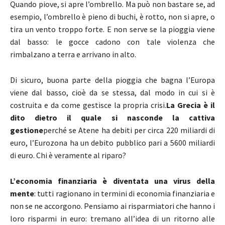
Quando piove, si apre l’ombrello. Ma può non bastare se, ad
esempio, l’ombrello è pieno di buchi, è rotto, non si apre, o
tira un vento troppo forte. E non serve se la pioggia viene
dal basso: le gocce cadono con tale violenza che
rimbalzano a terra e arrivano in alto.
Di sicuro, buona parte della pioggia che bagna l’Europa
viene dal basso, cioè da se stessa, dal modo in cui si è
costruita e da come gestisce la propria crisi.
La Grecia è il
dito dietro il quale si nasconde la cattiva
gestione
perché se Atene ha debiti per circa 220 miliardi di
euro, l’Eurozona ha un debito pubblico pari a 5600 miliardi
di euro. Chi è veramente al riparo?
L’economia finanziaria è diventata una virus della
mente
: tutti ragionano in termini di economia finanziaria e
non se ne accorgono. Pensiamo ai risparmiatori che hanno i
loro risparmi in euro: tremano all’idea di un ritorno alle