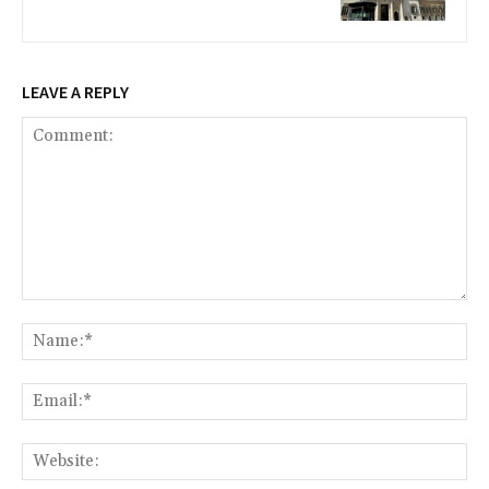
LEAVE A REPLY
Comment:
Na
Ema
Web