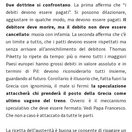
Due dottrine si confrontano
. La prima afferma che “i
debiti devono essere pagati”. Si possono dilazionare,
aggiustare in qualche modo, ma devono essere pagati.
Il
debitore deve morire, ma il debito non deve essere
cancellato
: muoia con infamia. La seconda afferma che c’è
un limite a tutto, che i patti devono essere rispettati ma
senza arrivare all’annichilimento del debitore. Thomas
Piketty lo ripete da tempo: più o meno tutti i maggiori
Paesi europei hanno grossi debiti in valore assoluto e in
termini di Pil: devono riconsiderarlo tutti insieme,
guardando al futuro. Corollario: è illusorio che, fatta fuori la
Grecia con ignominia, il male si fermi:
la speculazione
attaccherà chi prenderà il posto della Grecia come
ultimo vagone del treno
. Ovvero: è il meccanismo
speculativo che deve essere fermato. Vedi Papa Francesco.
Che non a caso è attaccato da tutte le parti.
La ricetta dell’austerità è buona se consente di ripagare un