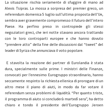
La situazione rischia seriamente di sfuggire di mano ad
Alexis Tsipras. La mossa a sorpresa del premier greco, un
referendum domenica 5 luglio sull’ultima proposta dell’Ue,
sembra aver gravemente compromesso il futuro dell’intero
Paese. Ha perfino preso in contropiede gli stessi
negoziatori greci, che ieri notte stavano ancora trattando
con le loro controparti europee e che hanno dovuto
“prendere atto” della fine delle discussioni dal “tweet” del
leader di Syriza che annunciava il voto popolare.
E stavolta la reazione dei partner di Eurolandia è stata
dura, specialmente sulle prime. I ministri delle Finanze,
convocati per l’ennesimo Eurogruppo straordinario, hanno
seccamente respinto la richiesta ellenica di prorogare di un
altro mese il piano di aiuti, in modo da far votare il
referendum senza problemi di liquidità. “Per quanto triste,
il programma di aiuto si concluderà martedì sera”, ha detto
chiaro e tondo il presidente dell’Eurogruppo Jeroen