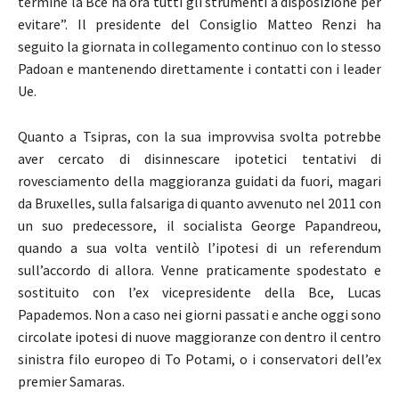
termine la Bce ha ora tutti gli strumenti a disposizione per
evitare”. Il presidente del Consiglio Matteo Renzi ha
seguito la giornata in collegamento continuo con lo stesso
Padoan e mantenendo direttamente i contatti con i leader
Ue.
Quanto a Tsipras, con la sua improvvisa svolta potrebbe
aver cercato di disinnescare ipotetici tentativi di
rovesciamento della maggioranza guidati da fuori, magari
da Bruxelles, sulla falsariga di quanto avvenuto nel 2011 con
un suo predecessore, il socialista George Papandreou,
quando a sua volta ventilò l’ipotesi di un referendum
sull’accordo di allora. Venne praticamente spodestato e
sostituito con l’ex vicepresidente della Bce, Lucas
Papademos. Non a caso nei giorni passati e anche oggi sono
circolate ipotesi di nuove maggioranze con dentro il centro
sinistra filo europeo di To Potami, o i conservatori dell’ex
premier Samaras.