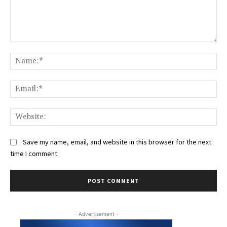
Comment:
Na
Ema
Web
Save my name, email, and website in this browser for the next
time I comment.
- Advertisement -