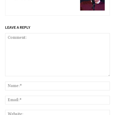
LEAVE A REPLY
Comment:
Na
Ema
Web