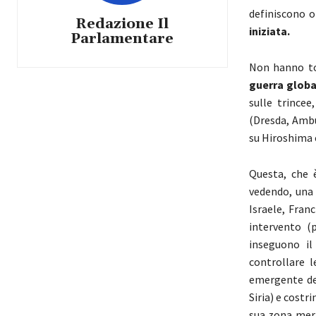
definiscono 
Redazione Il
iniziata.
Parlamentare
Non hanno to
guerra globa
sulle trince
(Dresda, Ambu
su Hiroshima e
Questa, che 
vedendo, una 
Israele, Fran
intervento (p
inseguono il
controllare l
emergente del
Siria) e costr
sua zona merid