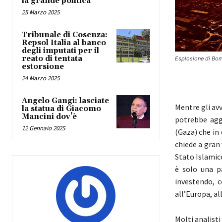
la grande politica
25 Marzo 2025
Tribunale di Cosenza:
Repsol Italia al banco
degli imputati per il
reato di tentata
Esplosione di Bo
estorsione
24 Marzo 2025
Angelo Gangi: lasciate
Mentre gli avv
la statua di Giacomo
Mancini dov’è
potrebbe aggi
12 Gennaio 2025
(Gaza) che in
chiede a gran 
Stato Islamic
è solo una p
investendo, 
all’Europa, al
Molti analisti