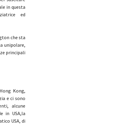
le in questa
nziatrice ed
ngton che sta
a unipolare,
ze principali
n Hong Kong,
zia e ci sono
enti, alcune
e in USA,la
tico USA, di