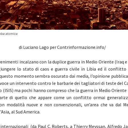
mba atomica
di Luciano Lago per Contrinformazione.info/
enimenti incalzano con la duplice guerra in Medio Oriente (Iraq e Si
ungere lo stato di caos e guerra civile in Libia ed il conflitto
 questo momento sembra oscurato dai media, l’opinione pubblica
voce un intervento contro le barbarie dei tagliatori di teste del Ca
o (ISIS) ma pochi hanno compreso che la guerra in Medio Oriente 
arte di quello che appare come un conflitto ormai generaliz
con modalità nuove e non convenzionali, un’area che va dal M
l’Asia, al Sud America.
 internazionali (da Paul C. Roberts, a Thierry Meyssan, Alfredo Jali