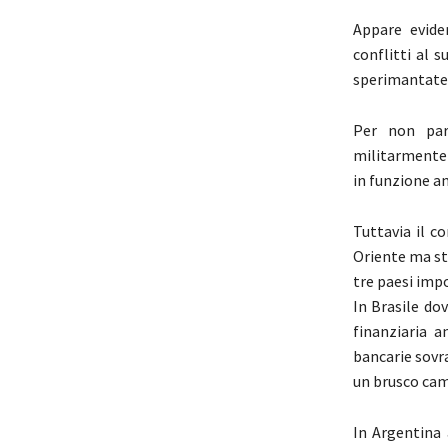
Appare evide
conflitti al 
sperimantate 
Per non par
militarmente 
in funzione a
Tuttavia il c
Oriente ma st
tre paesi impo
In Brasile dov
finanziaria a
bancarie sovr
un brusco cam
In Argentina 