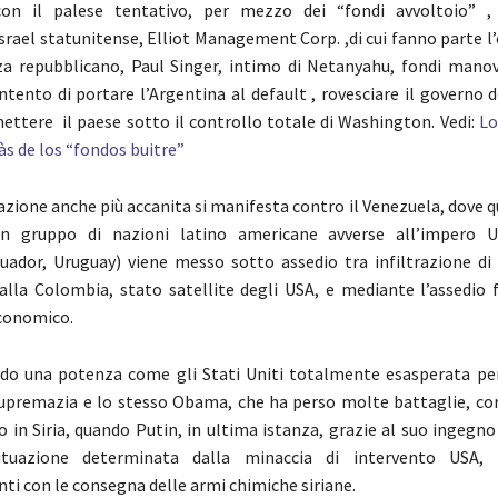
on il palese tentativo, per mezzo dei “fondi avvoltoio” ,
israel statunitense, Elliot Management Corp. ,di cui fanno parte l
za repubblicano, Paul Singer, intimo di Netanyahu, fondi mano
intento di portare l’Argentina al default , rovesciare il governo d
mettere il paese sotto il controllo totale di Washington. Vedi:
Lo
ràs de los “fondos buitre”
uazione anche più accanita si manifesta contro il Venezuela, dove 
un gruppo di nazioni latino americane avverse all’impero US
uador, Uruguay) viene messo sotto assedio tra infiltrazione di
alla Colombia, stato satellite degli USA, e mediante l’assedio f
conomico.
do una potenza come gli Stati Uniti totalmente esasperata pe
supremazia e lo stesso Obama, che ha perso molte battaglie, c
o in Siria, quando Putin, in ultima istanza, grazie al suo ingegno
situazione determinata dalla minaccia di intervento USA,
 con le consegna delle armi chimiche siriane.