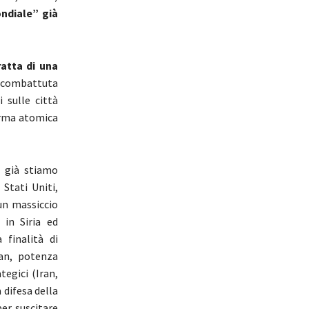
ndiale” già
ratta di una
u combattuta
 sulle città
’arma atomica
già stiamo
Stati Uniti,
un massiccio
 in Siria ed
 finalità di
ran, potenza
tegici (Iran,
 difesa della
per suscitare