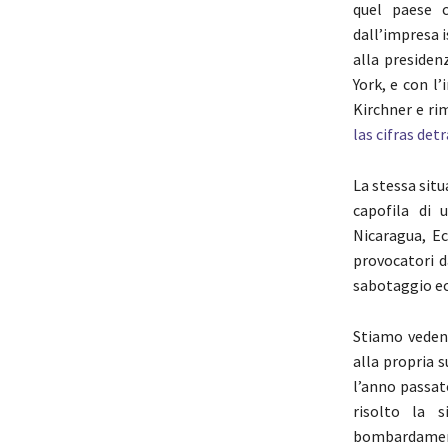
quel paese c
dall’impresa 
alla presiden
York, e con l’
Kirchner e ri
las cifras det
La stessa sit
capofila di 
Nicaragua, Ec
provocatori d
sabotaggio e
Stiamo veden
alla propria 
l’anno passat
risolto la 
bombardamenti