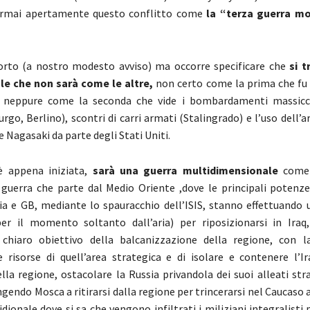
ormai apertamente questo conflitto come
la “terza guerra mo
rto (a nostro modesto avviso) ma occorre specificare che
si t
le che non sarà come le altre,
non certo come la prima che f
e, neppure come la seconda che vide i bombardamenti massicci
rgo, Berlino), scontri di carri armati (Stalingrado) e l’uso dell
 Nagasaki da parte degli Stati Uniti.
è appena iniziata,
sarà una guerra multidimensionale
come 
guerra che parte dal Medio Oriente ,dove le principali potenze 
cia e GB, mediante lo spauracchio dell’ISIS, stanno effettuando 
er il momento soltanto dall’aria) per riposizionarsi in Iraq,
 chiaro obiettivo della balcanizzazione della regione, con la
e risorse di quell’area strategica e di isolare e contenere l’I
la regione, ostacolare la Russia privandola dei suoi alleati stra
ingendo Mosca a ritirarsi dalla regione per trincerarsi nel Caucaso a
ionale dove si sa che vengono infiltrati i miliziani integralisti 