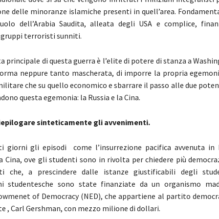
one delle minoranze islamiche presenti in quell’area. Fondamenta
ruolo dell’Arabia Saudita, alleata degli USA e complice, fina
 gruppi terroristi sunniti.
a principale di questa guerra è l’elite di potere di stanza a Washi
forma neppure tanto mascherata, di imporre la propria egemoni
militare che su quello economico e sbarrare il passo alle due poten
ndono questa egemonia: la Russia e la Cina.
iepilogare sinteticamente gli avvenimenti.
ti giorni gli episodi come l’insurrezione pacifica avvenuta i
la Cina, ove gli studenti sono in rivolta per chiedere più democra
ti che, a prescindere dalle istanze giustificabili degli stud
ni studentesche sono state finanziate da un organismo mad
owmenet of Democracy (NED), che appartiene al partito democra
te , Carl Gershman, con mezzo milione di dollari.