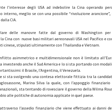
nte l’interesse degli USA ad indebolire la Cina operando pe
suo interno, meglio se con una possibile “rivoluzione arancione”, 
dalla CIA.
lare delle manovre fatte dal governo di Washington per 
la Cina con nuove basi militari aereonavali USA nel Pacifico e con
nti cinese, stipulati ultimamente con Thailandia e Vietnam.
onflitto asimmetrico e multidimensionale non è limitato all’Eur
a investendo anche il Sud America e lo si sta portando con modali
rtantissimi: il Brasile, l’Argentina, il Venezuela.
e si sta svolgendo una contesa elettorale fittizia tra la candidat
nglosassone, Marina Silva la quale, con l’appoggio finanziario 
anazionali, sta tentando di rovesciare il governo della Wilma Rou
bio alle politiche di autonomia applicate in quel paese.
attraverso l’assedio finanziario che viene effettuato ai danni d