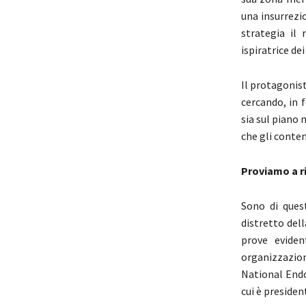
una insurrezi
strategia il 
ispiratrice dei
Il protagonist
cercando, in 
sia sul piano 
che gli conte
Proviamo a r
Sono di ques
distretto del
prove eviden
organizzazio
National End
cui è presiden