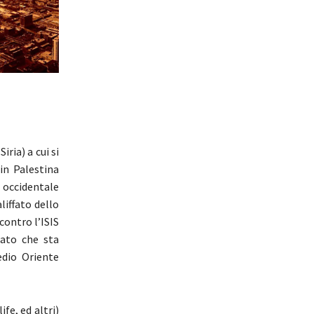
ria) a cui si
 in Palestina
 occidentale
liffato dello
contro l’ISIS
zato che sta
edio Oriente
fe, ed altri)