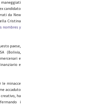
 maneggiati
’ex candidato
vrati da New
ella Cristina
s nombres y
questo paese,
A (Bolivia,
 mercenari e
inanziario e
r le minacce
ome accaduto
 creativo, ha
 fermando i