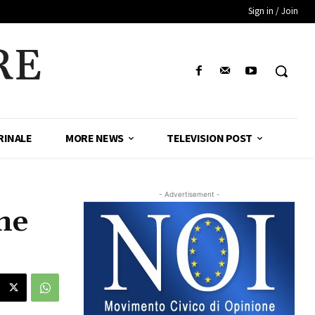
Sign in / Join
RE
RINALE
MORE NEWS
TELEVISION POST
- Advertisement -
ne