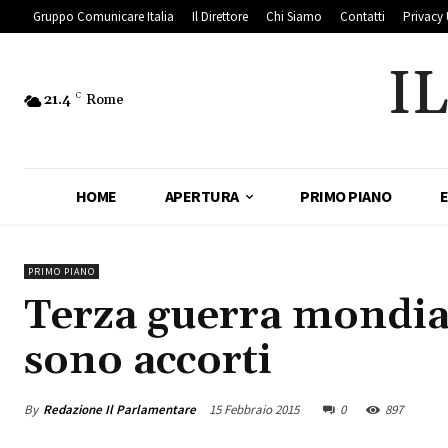
Gruppo Comunicare Italia
Il Direttore
Chi Siamo
Contatti
Privacy 
I
21.4
C
Rome
HOME
APERTURA
PRIMO PIANO
PRIMO PIANO
Terza guerra mondial
sono accorti
By
Redazione Il Parlamentare
15 Febbraio 2015
0
897